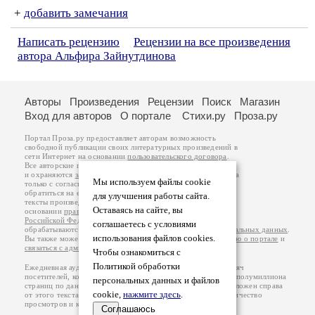
+
добавить замечания
Написать рецензию
Рецензии на все произведения
автора Альфира Зайнутдинова
Авторы
Произведения
Рецензии
Поиск
Магазин
Вход для авторов
О портале
Стихи.ру
Проза.ру
Портал Проза.ру предоставляет авторам возможность
свободной публикации своих литературных произведений в
сети Интернет на основании
пользовательского договора
.
Все авторские права на произведения принадлежат авторам
и охраняются
законом
. Перепечатка произведений возможна
Мы используем файлы cookie
только с согласия его автора, к которому вы можете
обратиться на его авторской странице. Ответственность за
для улучшения работы сайта.
тексты произведений авторы несут самостоятельно на
Оставаясь на сайте, вы
основании
правил публикации
и
законодательства
Российской Федерации
. Данные пользователей
соглашаетесь с условиями
обрабатываются на основании
Политики обработки персональных данных
.
использования файлов cookies.
Вы также можете посмотреть более подробную
информацию о портале
и
связаться с администрацией
.
Чтобы ознакомиться с
Политикой обработки
Ежедневная аудитория портала Проза.ру – порядка 100 тысяч
посетителей, которые в общей сумме просматривают более полумиллиона
персональных данных и файлов
страниц по данным счетчика посещаемости, который расположен справа
cookie,
нажмите здесь
.
от этого текста. В каждой графе указано по две цифры: количество
просмотров и количество посетителей.
Соглашаюсь