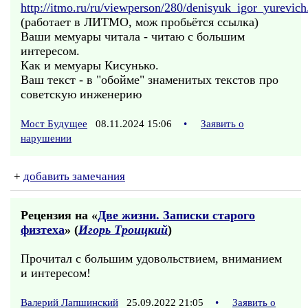
http://itmo.ru/ru/viewperson/280/denisyuk_igor_yurevic
(работает в ЛИТМО, мож пробьётся ссылка)
Ваши мемуары читала - читаю с большим
интересом.
Как и мемуары Кисунько.
Ваш текст - в "обойме" знаменитых текстов про
советскую инженерию
Мост Будущее
08.11.2024 15:06
•
Заявить о
нарушении
+
добавить замечания
Рецензия на «
Две жизни. Записки старого
физтеха
» (
Игорь Троицкий
)
Прочитал с большим удовольствием, вниманием
и интересом!
Валерий Лапшинский
25.09.2022 21:05
•
Заявить о