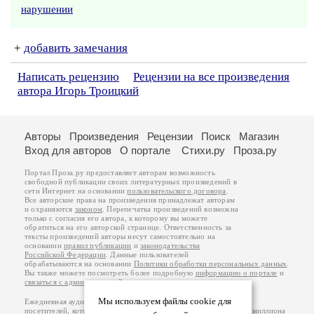
нарушении
+
добавить замечания
Написать рецензию
Рецензии на все произведения
автора Игорь Троицкий
Авторы
Произведения
Рецензии
Поиск
Магазин
Вход для авторов
О портале
Стихи.ру
Проза.ру
Портал Проза.ру предоставляет авторам возможность
свободной публикации своих литературных произведений в
сети Интернет на основании
пользовательского договора
.
Все авторские права на произведения принадлежат авторам
и охраняются
законом
. Перепечатка произведений возможна
только с согласия его автора, к которому вы можете
обратиться на его авторской странице. Ответственность за
тексты произведений авторы несут самостоятельно на
основании
правил публикации
и
законодательства
Российской Федерации
. Данные пользователей
обрабатываются на основании
Политики обработки персональных данных
.
Вы также можете посмотреть более подробную
информацию о портале
и
связаться с администрацией
.
Мы используем файлы cookie для
Ежедневная аудитория портала Проза.ру – порядка 100 тысяч
посетителей, которые в общей сумме просматривают более полумиллиона