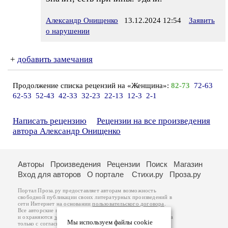
Александр Онищенко
13.12.2024 12:54
Заявить
о нарушении
+
добавить замечания
Продолжение списка рецензий на «Женщина»:
82-73
72-63
62-53
52-43
42-33
32-23
22-13
12-3
2-1
Написать рецензию
Рецензии на все произведения
автора Александр Онищенко
Авторы
Произведения
Рецензии
Поиск
Магазин
Вход для авторов
О портале
Стихи.ру
Проза.ру
Портал Проза.ру предоставляет авторам возможность
свободной публикации своих литературных произведений в
сети Интернет на основании
пользовательского договора
.
Все авторские права на произведения принадлежат авторам
и охраняются
законом
. Перепечатка произведений возможна
Мы используем файлы cookie
только с согласия его автора, к которому вы можете