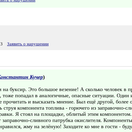
явить о нарушении
03
Заявить о нарушении
Константин Кучер
)
и на буксир. Это большое везение! А сколько человек в
, тоже попадал в аналогичные, опасные ситуации. Один и
прочитать и высказать мнение. Был ещё другой, более о
 струя компонента топлива - горючего из заправочно-сл
равки. Я стоял на площадке, облитый этим компонентом.
т заправочно-сливного патрубка окислителя. Компонент
авился, жму на зелёную! Заходите ко мне в гости - буду