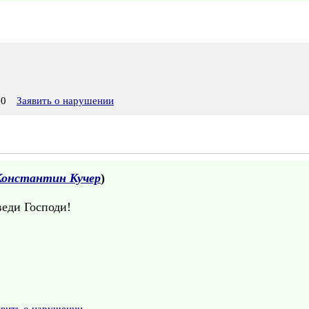
50
Заявить о нарушении
Константин Кучер
)
веди Господи!