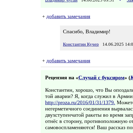
Владимир Чугай
14.06.2025 09:31
•
За
+
добавить замечания
Спасибо, Владимир!
Константин Кучер
14.06.2025 14:
+
добавить замечания
Рецензия на «
Случай с буксиром
» (
Константин, хорошо, что Вы опоздал
той аварии? Я, когда служил в Армии
http://proza.ru/2016/01/31/1379.
Можете 
негерметичного соединения вырвалась
двухступенчатой ракеты во время зап
отнёс в сторону, противоположную о
самовоспламеняются! Ваш рассказ понр