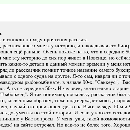
в.
с возникли по ходу прочтения рассказа.
а, рассказавшего мне эту историю, и накладывая его биог
зошел ещё раньше. Очень похоже на то, что в середине 50
й мне эту историю до сих пор живет в Повенце, но сейчас
ть какие-то детали в данный момент времени у меня нет. 
яд ли рассказчик помнит точное название самого буксир
ывали с одного судна на другое. Я-то сам, навряд ли с т
озаводском рыбокомбинате, в начале 90-х: "Саккеус", "Вас
ыло. А тут - середина 50-х. И человек, значительно старше
"Выборжец". Я так понимаю, поскольку рассказчик был к
это, косвенным образом, тоже подтверждает мою датиров
онял, случай это произошел где-то на Выге, между 10-м и
сь документы по этой истории. И если у кого-то есть д
озникшие у Вас вопросы. У меня, увы, такой возможности
ск) на сайте встречал. Но как-то не более того. Хорошо 