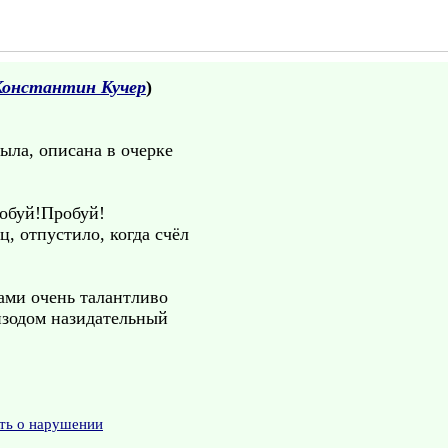
Константин Кучер
)
была, описана в очерке
робуй!Пробуй!
, отпустило, когда счёл
ами очень талантливо
изодом назидательный
ть о нарушении