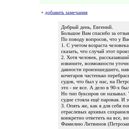
+
добавить замечания
Добрый день, Евгений.
Большое Вам спасибо за отзы
По поводу вопросов, что у Ва
1. С учетом возраста человек
сказать, что случай этот прои
2. Хотя человек, рассказавши
извините, возможности уточни
давности произошедшего, навр
кочегаров частенько перебрас
судов, что был у нас, на Петр
это - не все. А дело в 90-х б
Но тип буксиров он называл. 
судне стояла ещё паровая. И 
3. Опять же, как я для себя п
отраслевых архивах сохранили
конкретно ответить на все, в
Фамилию Литвинов (Петрозавод