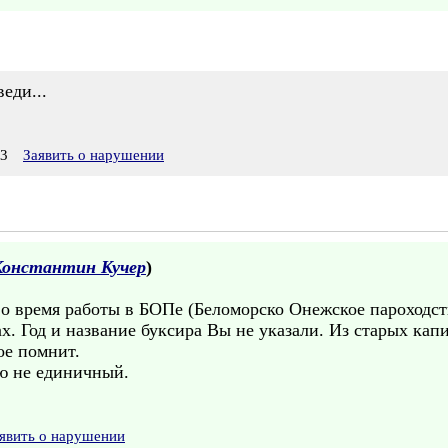
еди...
53
Заявить о нарушении
Константин Кучер
)
во время работы в БОПе (Беломорско Онежское пароходст
ах. Год и название буксира Вы не указали. Из старых кап
ое помнит.
ю не единичный.
явить о нарушении