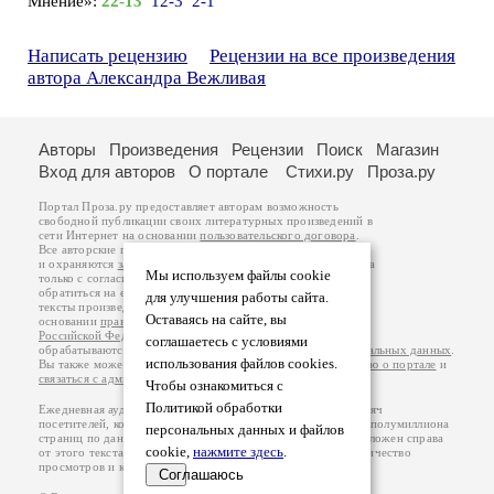
Мнение»:
22-13
12-3
2-1
Написать рецензию
Рецензии на все произведения
автора Александра Вежливая
Авторы
Произведения
Рецензии
Поиск
Магазин
Вход для авторов
О портале
Стихи.ру
Проза.ру
Портал Проза.ру предоставляет авторам возможность
свободной публикации своих литературных произведений в
сети Интернет на основании
пользовательского договора
.
Все авторские права на произведения принадлежат авторам
и охраняются
законом
. Перепечатка произведений возможна
Мы используем файлы cookie
только с согласия его автора, к которому вы можете
обратиться на его авторской странице. Ответственность за
для улучшения работы сайта.
тексты произведений авторы несут самостоятельно на
Оставаясь на сайте, вы
основании
правил публикации
и
законодательства
Российской Федерации
. Данные пользователей
соглашаетесь с условиями
обрабатываются на основании
Политики обработки персональных данных
.
использования файлов cookies.
Вы также можете посмотреть более подробную
информацию о портале
и
связаться с администрацией
.
Чтобы ознакомиться с
Политикой обработки
Ежедневная аудитория портала Проза.ру – порядка 100 тысяч
посетителей, которые в общей сумме просматривают более полумиллиона
персональных данных и файлов
страниц по данным счетчика посещаемости, который расположен справа
cookie,
нажмите здесь
.
от этого текста. В каждой графе указано по две цифры: количество
просмотров и количество посетителей.
Соглашаюсь