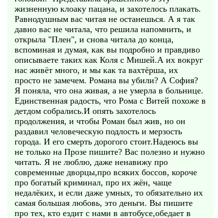
жизненную клоаку пацана, и захотелось плакать.
Равнодушным вас читая не останешься. А я так
давно вас не читала, что решила напомнить, и
открыла "Плен", и снова читала до конца,
вспоминая и думая, как вы подробно и правдиво
описываете таких как Коля с Мишей.А их вокруг
нас живёт много, и мы как та вахтёрша, их
просто не замечем. Романа вы убили? А София?
Я поняла, что она живая, а не умерла в больнице.
Единственная радость, что Рома с Витей похоже в
детдом собрались.И опять захотелось
продолжения, и чтобы Роман был жив, но он
раздавил человеческую подлость и мерзость
города. И его смерть дорогого стоит.Надеюсь вы
не только на Прозе пишите? Вас полезно и нужно
читать. Я не люблю, даже ненавижу про
современные дворцы,про всяких боссов, короче
про богатый криминал, про их жён, чаще
недалёких, и если даже умных, то обязательно их
самая большая любовь, это деньги. Вы пишите
про тех, кто ездит с нами в автобусе,обедает в