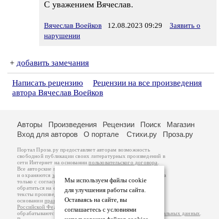
С уважением Вячеслав.
Вячеслав Воейков
12.08.2023 09:29
Заявить о
нарушении
+
добавить замечания
Написать рецензию
Рецензии на все произведения
автора Вячеслав Воейков
Авторы
Произведения
Рецензии
Поиск
Магазин
Вход для авторов
О портале
Стихи.ру
Проза.ру
Портал Проза.ру предоставляет авторам возможность
свободной публикации своих литературных произведений в
сети Интернет на основании
пользовательского договора
.
Все авторские права на произведения принадлежат авторам
и охраняются
законом
. Перепечатка произведений возможна
Мы используем файлы cookie
только с согласия его автора, к которому вы можете
обратиться на его авторской странице. Ответственность за
для улучшения работы сайта.
тексты произведений авторы несут самостоятельно на
Оставаясь на сайте, вы
основании
правил публикации
и
законодательства
Российской Федерации
. Данные пользователей
соглашаетесь с условиями
обрабатываются на основании
Политики обработки персональных данных
.