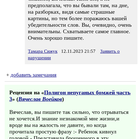
предполагала, что вы бывали там, на дне,
на разборках, видя самые страшные
картины, но тем более поражаюсь вашей
убедительности слов. Вы, очевидно, очень
внимательны. Схватываете самое главное.
Очень хорошо пишите.
Тамара Сижук
12.11.2023 21:57
Заявить о
нарушении
+
добавить замечания
Рецензия на «
Полигон непуганых бомжей часть
3
» (
Вячеслав Воейков
)
Вячеслав, вы пишите так сильно, что отрываться
не хочется.И знание незнакомой мне жизни,и
вроде вы на жалость не давите, но когда
прочитала простую фразу :- Ребенок кивнул
головой.- Представила брошенного в эту