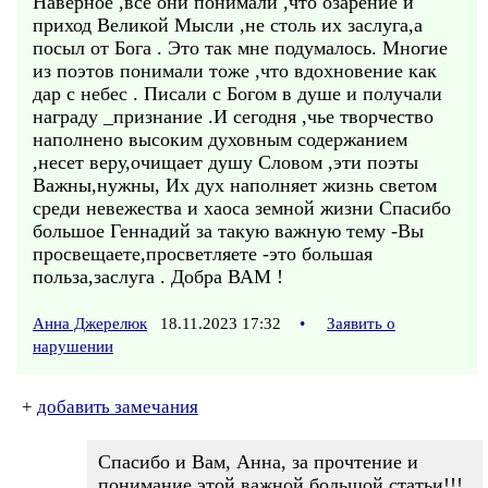
Наверное ,все они понимали ,что озарение и
приход Великой Мысли ,не столь их заслуга,а
посыл от Бога . Это так мне подумалось. Многие
из поэтов понимали тоже ,что вдохновение как
дар с небес . Писали с Богом в душе и получали
награду _признание .И сегодня ,чье творчество
наполнено высоким духовным содержанием
,несет веру,очищает душу Словом ,эти поэты
Важны,нужны, Их дух наполняет жизнь светом
среди невежества и хаоса земной жизни Спасибо
большое Геннадий за такую важную тему -Вы
просвещаете,просветляете -это большая
польза,заслуга . Добра ВАМ !
Анна Джерелюк
18.11.2023 17:32
•
Заявить о
нарушении
+
добавить замечания
Спасибо и Вам, Анна, за прочтение и
понимание этой важной большой статьи!!!