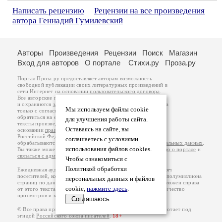
Написать рецензию
Рецензии на все произведения
автора Геннадий Гумилевский
Авторы
Произведения
Рецензии
Поиск
Магазин
Вход для авторов
О портале
Стихи.ру
Проза.ру
Портал Проза.ру предоставляет авторам возможность
свободной публикации своих литературных произведений в
сети Интернет на основании
пользовательского договора
.
Все авторские права на произведения принадлежат авторам
и охраняются
законом
. Перепечатка произведений возможна
Мы используем файлы cookie
только с согласия его автора, к которому вы можете
обратиться на его авторской странице. Ответственность за
для улучшения работы сайта.
тексты произведений авторы несут самостоятельно на
Оставаясь на сайте, вы
основании
правил публикации
и
законодательства
Российской Федерации
. Данные пользователей
соглашаетесь с условиями
обрабатываются на основании
Политики обработки персональных данных
.
использования файлов cookies.
Вы также можете посмотреть более подробную
информацию о портале
и
связаться с администрацией
.
Чтобы ознакомиться с
Политикой обработки
Ежедневная аудитория портала Проза.ру – порядка 100 тысяч
посетителей, которые в общей сумме просматривают более полумиллиона
персональных данных и файлов
страниц по данным счетчика посещаемости, который расположен справа
cookie,
нажмите здесь
.
от этого текста. В каждой графе указано по две цифры: количество
просмотров и количество посетителей.
Соглашаюсь
© Все права принадлежат авторам, 2000-2026. Портал работает под
эгидой
Российского союза писателей
.
18+