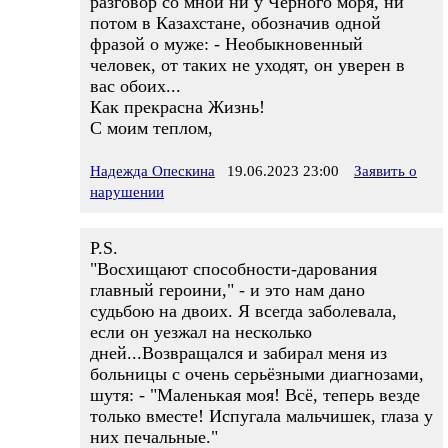
разговор со мной ни у Чёрного моря, ни
потом в Казахстане, обозначив одной
фразой о муже: - Необыкновенный
человек, от таких не уходят, он уверен в
вас обоих...
Как прекрасна Жизнь!
С моим теплом,
Надежда Опескина
19.06.2023 23:00
Заявить о
нарушении
P.S.
"Восхищают способности-дарования
главный героини," - и это нам дано
судьбою на двоих. Я всегда заболевала,
если он уезжал на несколько
дней...Возвращался и забирал меня из
больницы с очень серьёзными диагнозами,
шутя: - "Маленькая моя! Всё, теперь везде
только вместе! Испугала мальчишек, глаза у
них печальные."