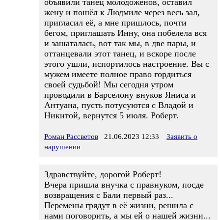
объявили танец молодожёнов, оставил
жену и пошёл к Людмиле через весь зал,
пригласил её, а мне пришлось, почти
бегом, приглашать Инну, она побелела вся
и зашаталась, вот так мы, в две пары, и
оттанцевали этот танец, и вскоре после
этого ушли, испортилось настроение. Вы с
мужем имеете полное право гордиться
своей судьбой! Мы сегодня утром
проводили в Барселону внуков Яниса и
Антуана, пусть потусуются с Владой и
Никитой, вернутся 5 июля. Роберт.
Роман Рассветов
21.06.2023 12:33
Заявить о
нарушении
Здравствуйте, дорогой Роберт!
Вчера пришла внучка с правнуком, посде
возвращения с Бали первый раз...
Перемены грядут в её жизни, решила с
нами поговорить, а мы ей о нашей жизни...