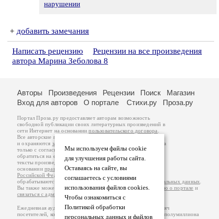
нарушении
+
добавить замечания
Написать рецензию
Рецензии на все произведения
автора Марина Зеболова 8
Авторы
Произведения
Рецензии
Поиск
Магазин
Вход для авторов
О портале
Стихи.ру
Проза.ру
Портал Проза.ру предоставляет авторам возможность
свободной публикации своих литературных произведений в
сети Интернет на основании
пользовательского договора
.
Все авторские права на произведения принадлежат авторам
и охраняются
законом
. Перепечатка произведений возможна
Мы используем файлы cookie
только с согласия его автора, к которому вы можете
обратиться на его авторской странице. Ответственность за
для улучшения работы сайта.
тексты произведений авторы несут самостоятельно на
Оставаясь на сайте, вы
основании
правил публикации
и
законодательства
Российской Федерации
. Данные пользователей
соглашаетесь с условиями
обрабатываются на основании
Политики обработки персональных данных
.
использования файлов cookies.
Вы также можете посмотреть более подробную
информацию о портале
и
связаться с администрацией
.
Чтобы ознакомиться с
Политикой обработки
Ежедневная аудитория портала Проза.ру – порядка 100 тысяч
посетителей, которые в общей сумме просматривают более полумиллиона
персональных данных и файлов