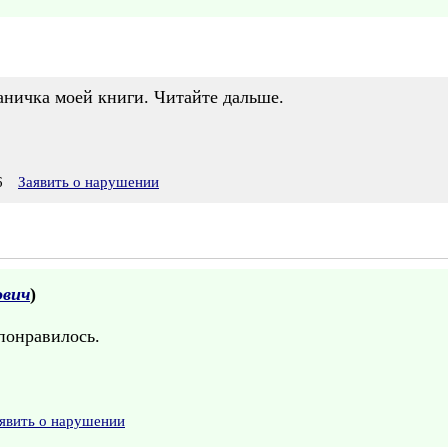
аничка моей книги. Читайте дальше.
6
Заявить о нарушении
ович
)
понравилось.
явить о нарушении