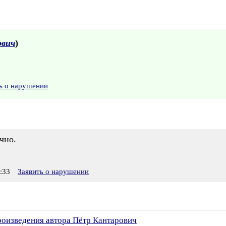
ович
)
ь о нарушении
чно.
:33
Заявить о нарушении
роизведения автора Пётр Кантарович