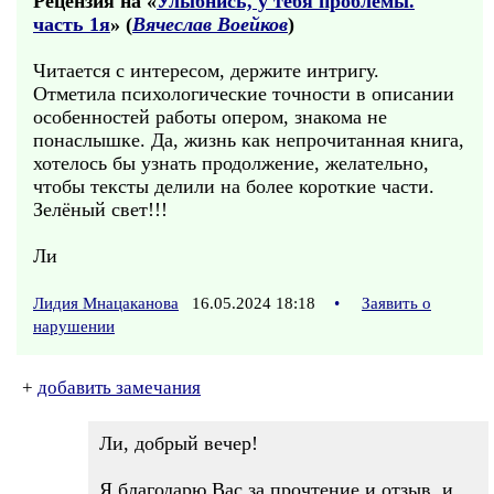
Рецензия на «
Улыбнись, у тебя проблемы.
часть 1я
» (
Вячеслав Воейков
)
Читается с интересом, держите интригу.
Отметила психологические точности в описании
особенностей работы опером, знакома не
понаслышке. Да, жизнь как непрочитанная книга,
хотелось бы узнать продолжение, желательно,
чтобы тексты делили на более короткие части.
Зелёный свет!!!
Ли
Лидия Мнацаканова
16.05.2024 18:18
•
Заявить о
нарушении
+
добавить замечания
Ли, добрый вечер!
Я благодарю Вас за прочтение и отзыв, и