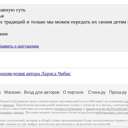
лавную суть
ья
 традиций и только мы можем передать их своим детям 
ение
Заявить о нарушении
роизведения автора Лариса Чибис
к
Магазин
Вход для авторов
О портале
Стихи.ру
Проза.ру
ободной публикации своих литературных произведений в сети Интернет на основании
по
ся
законом
. Перепечатка произведений возможна только с согласия его автора, к котором
ры несут самостоятельно на основании
правил публикации
и
законодательства Российско
ональных данных
. Вы также можете посмотреть более подробную
информацию о портал
тысяч посетителей, которые в общей сумме просматривают более полумиллиона страниц 
афе указано по две цифры: количество просмотров и количество посетителей.