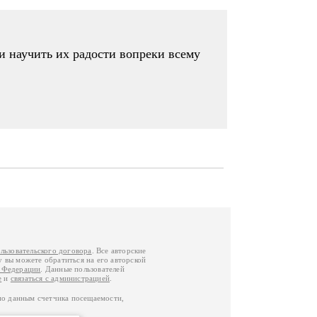
и научить их радости вопреки всему
льзовательского договора
. Все авторские
у вы можете обратиться на его авторской
й Федерации
. Данные пользователей
е
и
связаться с администрацией
.
по данным счетчика посещаемости,