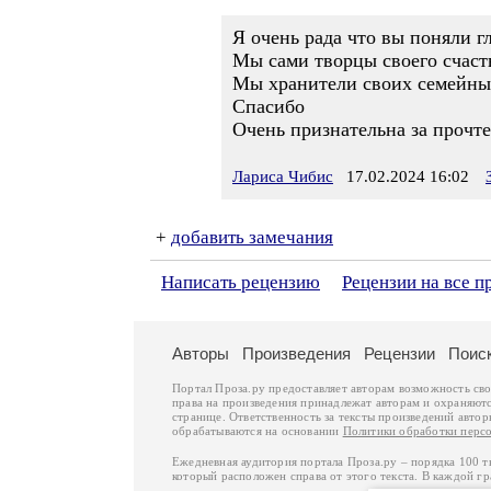
Я очень рада что вы поняли г
Мы сами творцы своего счаст
Мы хранители своих семейных
Спасибо
Очень признательна за прочт
Лариса Чибис
17.02.2024 16:02
+
добавить замечания
Написать рецензию
Рецензии на все п
Авторы
Произведения
Рецензии
Поис
Портал Проза.ру предоставляет авторам возможность св
права на произведения принадлежат авторам и охраняют
странице. Ответственность за тексты произведений авто
обрабатываются на основании
Политики обработки перс
Ежедневная аудитория портала Проза.ру – порядка 100 
который расположен справа от этого текста. В каждой гр