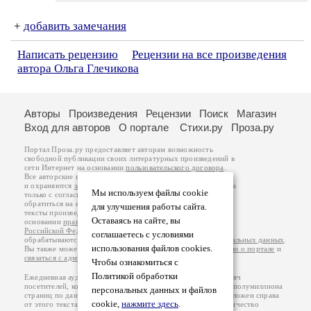
+
добавить замечания
Написать рецензию
Рецензии на все произведения
автора Ольга Глечикова
Авторы
Произведения
Рецензии
Поиск
Магазин
Вход для авторов
О портале
Стихи.ру
Проза.ру
Портал Проза.ру предоставляет авторам возможность
свободной публикации своих литературных произведений в
сети Интернет на основании
пользовательского договора
.
Все авторские права на произведения принадлежат авторам
и охраняются
законом
. Перепечатка произведений возможна
Мы используем файлы cookie
только с согласия его автора, к которому вы можете
обратиться на его авторской странице. Ответственность за
для улучшения работы сайта.
тексты произведений авторы несут самостоятельно на
Оставаясь на сайте, вы
основании
правил публикации
и
законодательства
Российской Федерации
. Данные пользователей
соглашаетесь с условиями
обрабатываются на основании
Политики обработки персональных данных
.
использования файлов cookies.
Вы также можете посмотреть более подробную
информацию о портале
и
связаться с администрацией
.
Чтобы ознакомиться с
Политикой обработки
Ежедневная аудитория портала Проза.ру – порядка 100 тысяч
посетителей, которые в общей сумме просматривают более полумиллиона
персональных данных и файлов
страниц по данным счетчика посещаемости, который расположен справа
cookie,
нажмите здесь
.
от этого текста. В каждой графе указано по две цифры: количество