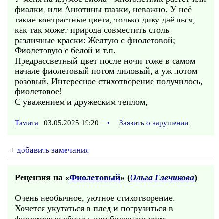
фиалки, или Анютины глазки, неважно. У неё
такие контрастные цвета, только диву даёшься,
как так может природа совместить столь
различные краски: Желтую с фиолетовой;
Фиолетовую с белой и т.п.
Предрассветный цвет после ночи тоже в самом
начале фиолетовый потом лиловый, а уж потом
розовый. Интересное стихотворение получилось,
фиолетовое!
С уважением и дружеским теплом,
Тамита
03.05.2025 19:20
•
Заявить о нарушении
+
добавить замечания
Рецензия на «
Фиолетовый
» (
Ольга Глечикова
)
Очень необычное, уютное стихотворение.
Хочется укутаться в плед и погрузиться в
фиолетовые образы, тем более это цвет