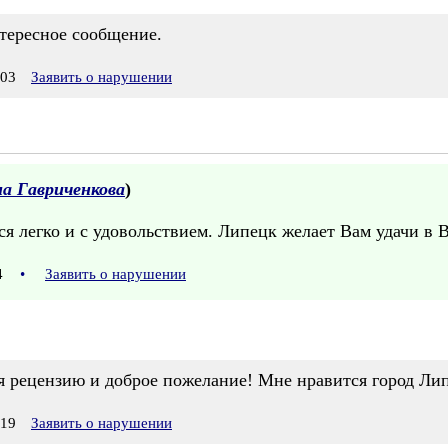
тересное сообщение.
:03
Заявить о нарушении
а Гавриченкова
)
ся легко и с удовольствием. Липецк желает Вам удачи в 
04
•
Заявить о нарушении
я рецензию и доброе пожелание! Мне нравится город Ли
:19
Заявить о нарушении