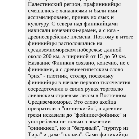
Палестинский регион, прафиникийцы
смешались с ханаанеями и были ими
ассимилированы, приняв их язык и
культуру. С севера над финикийцами
нависали кочевники-арамеи, а с юга -
древнееврейские племена. Поэтому в итоге
финикийцы расположились на
средиземноморском побережье длиной
около 200 км, а шириной от 15 до 50 км.
Название Финикия связано, конечно, не с
финиками, а с древнеегипетским слово
"фнх" - плотник, столяр, поскольку
финикийцы в начале первого тысячелетия
сосредоточили в своих руках торговлю
ливанским строевым лесом в Восточном
Средиземноморье. Это слово ахейца
превратили в "по-ни-ки-йо", а древние
греки исказили до "фойнике/фойникс" и
употребляли не только в значении
"финикиец", но и "багряный", "пурпур из
Тира" и даже "пальма". Сами финикийцы