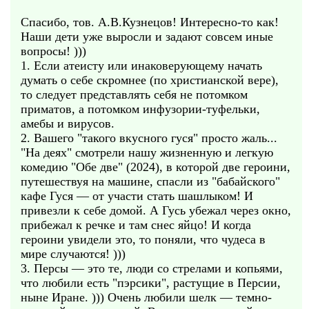
Спасибо, тов. А.В.Кузнецов! Интересно-то как!
Наши дети уже выросли и задают совсем иные
вопросы! )))
1. Если атеисту или инаковерующему начать
думать о себе скромнее (по христианской вере),
то следует представлять себя не потомком
приматов, а потомком инфузории-туфельки,
амебы и вирусов.
2. Вашего "такого вкусного гуся" просто жаль...
"На деях" смотрели нашу жизненную и легкую
комедию "Обе две" (2024), в которой две героини,
путешествуя на машине, спасли из "бабайского"
кафе Гуся — от участи стать шашлыком! И
привезли к себе домой. А Гусь убежал через окно,
прибежал к речке и там снес яйцо! И когда
героини увидели это, то поняли, что чудеса в
мире случаются! )))
3. Персы — это те, люди со стрелами и копьями,
что любили есть "пэрсики", растущие в Персии,
ныне Иране. ))) Очень любили шелк — темно-