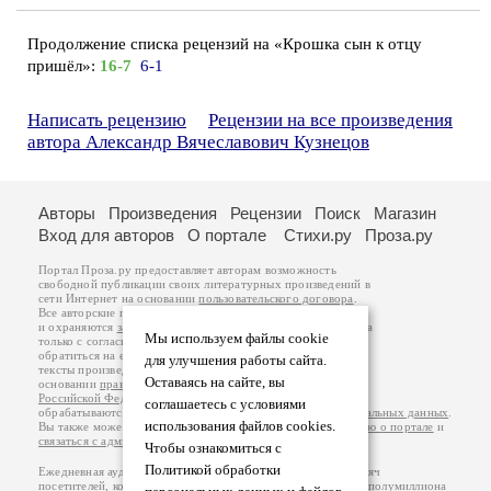
Продолжение списка рецензий на «Крошка сын к отцу
пришёл»:
16-7
6-1
Написать рецензию
Рецензии на все произведения
автора Александр Вячеславович Кузнецов
Авторы
Произведения
Рецензии
Поиск
Магазин
Вход для авторов
О портале
Стихи.ру
Проза.ру
Портал Проза.ру предоставляет авторам возможность
свободной публикации своих литературных произведений в
сети Интернет на основании
пользовательского договора
.
Все авторские права на произведения принадлежат авторам
и охраняются
законом
. Перепечатка произведений возможна
Мы используем файлы cookie
только с согласия его автора, к которому вы можете
обратиться на его авторской странице. Ответственность за
для улучшения работы сайта.
тексты произведений авторы несут самостоятельно на
Оставаясь на сайте, вы
основании
правил публикации
и
законодательства
Российской Федерации
. Данные пользователей
соглашаетесь с условиями
обрабатываются на основании
Политики обработки персональных данных
.
использования файлов cookies.
Вы также можете посмотреть более подробную
информацию о портале
и
связаться с администрацией
.
Чтобы ознакомиться с
Политикой обработки
Ежедневная аудитория портала Проза.ру – порядка 100 тысяч
посетителей, которые в общей сумме просматривают более полумиллиона