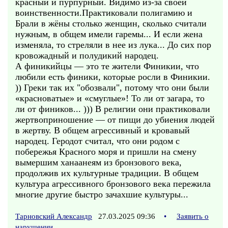
красный и пурпурный. Видимо из-за своей
воинственности.Практиковали полигамию и
Брали в жёны столько женщин, сколько считали
нужным, в общем имели гаремы... И если жена
изменяла, то стреляли в нее из лука... До сих пор
кровожадный и полудикий народец.
А финикийцы — это те жители Финикии, что
любили есть финики, которые росли в Финикии.
)) Греки так их "обозвали", потому что они были
«красноватые» и «смуглые»! То ли от загара, то
ли от фиников... ))) В религии они практиковали
жертвоприношение — от пищи до убиения людей
в жертву. В общем агрессивный и кровавый
народец. Геродот считал, что они родом с
побережья Красного моря и пришли на смену
вымершим ханаанеям из бронзового века,
продолжив их культурные традиции. В общем
культура агрессивного бронзового века пережила
многие другие быстро зачахшие культуры...
Тарновский Александр
27.03.2025 09:36
•
Заявить о
нарушении