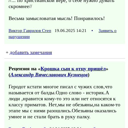
//... по христианской вере, о себе нужно думать
скромнее//
Весьма замысловатая мысль! Понравилось!
Виктор Гаврилов Степ
19.06.2025 14:21
•
Заявить о
нарушении
+
добавить замечания
Рецензия на «
Крошка сын к отцу пришёл
»
(
Александр Вячеславович Кузнецов
)
Геродот кстати многое писал с чужих слов,что
называется от балды.Одно слово - историк.А
люди ,нравится кому-то это или нет относятся к
классу приматов. Нет,мы не обезьяны,на каком-то
этапе мы с ними разошлись.Обезьяны оказались
умнее и не стали брать в руку палку.