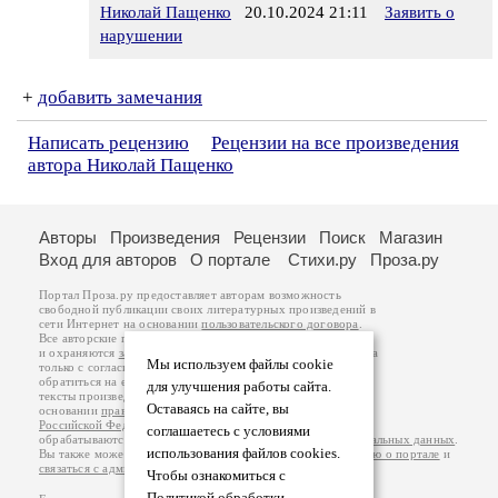
Николай Пащенко
20.10.2024 21:11
Заявить о
нарушении
+
добавить замечания
Написать рецензию
Рецензии на все произведения
автора Николай Пащенко
Авторы
Произведения
Рецензии
Поиск
Магазин
Вход для авторов
О портале
Стихи.ру
Проза.ру
Портал Проза.ру предоставляет авторам возможность
свободной публикации своих литературных произведений в
сети Интернет на основании
пользовательского договора
.
Все авторские права на произведения принадлежат авторам
и охраняются
законом
. Перепечатка произведений возможна
Мы используем файлы cookie
только с согласия его автора, к которому вы можете
обратиться на его авторской странице. Ответственность за
для улучшения работы сайта.
тексты произведений авторы несут самостоятельно на
Оставаясь на сайте, вы
основании
правил публикации
и
законодательства
Российской Федерации
. Данные пользователей
соглашаетесь с условиями
обрабатываются на основании
Политики обработки персональных данных
.
использования файлов cookies.
Вы также можете посмотреть более подробную
информацию о портале
и
связаться с администрацией
.
Чтобы ознакомиться с