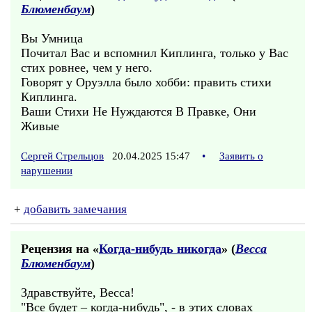
Блюменбаум
)
Вы Умница
Почитал Вас и вспомнил Киплинга, только у Вас
стих ровнее, чем у него.
Говорят у Оруэлла было хобби: править стихи
Киплинга.
Ваши Стихи Не Нуждаются В Правке, Они
Живые
Сергей Стрельцов
20.04.2025 15:47
•
Заявить о
нарушении
+
добавить замечания
Рецензия на «
Когда-нибудь никогда
» (
Весса
Блюменбаум
)
Здравствуйте, Весса!
"Все будет – когда-нибудь", - в этих словах