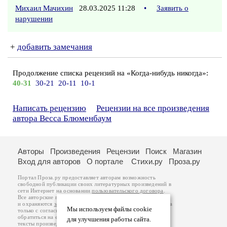
Михаил Мачихин
28.03.2025 11:28
•
Заявить о
нарушении
+
добавить замечания
Продолжение списка рецензий на «Когда-нибудь никогда»:
40-31
30-21
20-11
10-1
Написать рецензию
Рецензии на все произведения
автора Весса Блюменбаум
Авторы
Произведения
Рецензии
Поиск
Магазин
Вход для авторов
О портале
Стихи.ру
Проза.ру
Портал Проза.ру предоставляет авторам возможность
свободной публикации своих литературных произведений в
сети Интернет на основании
пользовательского договора
.
Все авторские права на произведения принадлежат авторам
и охраняются
законом
. Перепечатка произведений возможна
Мы используем файлы cookie
только с согласия его автора, к которому вы можете
обратиться на его авторской странице. Ответственность за
для улучшения работы сайта.
тексты произведений авторы несут самостоятельно на