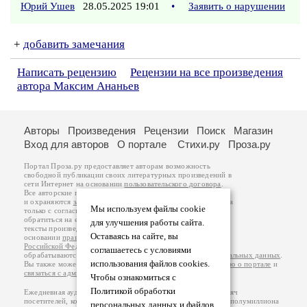
Юрий Ушев
28.05.2025 19:01
•
Заявить о нарушении
+
добавить замечания
Написать рецензию
Рецензии на все произведения
автора Максим Ананьев
Авторы
Произведения
Рецензии
Поиск
Магазин
Вход для авторов
О портале
Стихи.ру
Проза.ру
Портал Проза.ру предоставляет авторам возможность
свободной публикации своих литературных произведений в
сети Интернет на основании
пользовательского договора
.
Все авторские права на произведения принадлежат авторам
и охраняются
законом
. Перепечатка произведений возможна
Мы используем файлы cookie
только с согласия его автора, к которому вы можете
обратиться на его авторской странице. Ответственность за
для улучшения работы сайта.
тексты произведений авторы несут самостоятельно на
Оставаясь на сайте, вы
основании
правил публикации
и
законодательства
Российской Федерации
. Данные пользователей
соглашаетесь с условиями
обрабатываются на основании
Политики обработки персональных данных
.
использования файлов cookies.
Вы также можете посмотреть более подробную
информацию о портале
и
связаться с администрацией
.
Чтобы ознакомиться с
Политикой обработки
Ежедневная аудитория портала Проза.ру – порядка 100 тысяч
посетителей, которые в общей сумме просматривают более полумиллиона
персональных данных и файлов