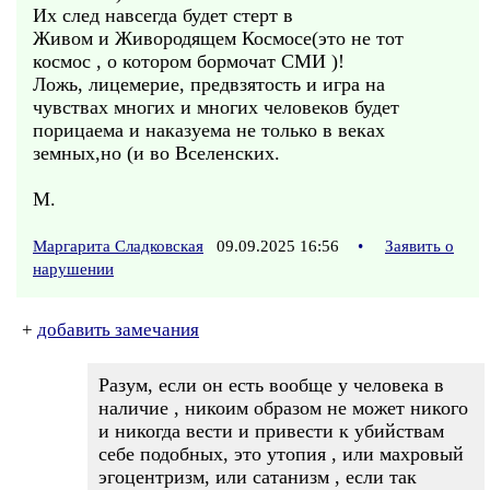
Их след навсегда будет стерт в
Живом и Живородящем Космосе(это не тот
космос , о котором бормочат СМИ )!
Ложь, лицемерие, предвзятость и игра на
чувствах многих и многих человеков будет
порицаема и наказуема не только в веках
земных,но (и во Вселенских.
М.
Маргарита Сладковская
09.09.2025 16:56
•
Заявить о
нарушении
+
добавить замечания
Разум, если он есть вообще у человека в
наличие , никоим образом не может никого
и никогда вести и привести к убийствам
себе подобных, это утопия , или махровый
эгоцентризм, или сатанизм , если так