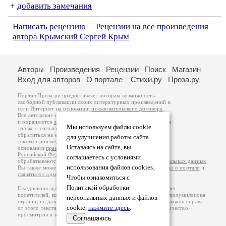
+
добавить замечания
Написать рецензию
Рецензии на все произведения
автора Крымский Сергей Крым
Авторы
Произведения
Рецензии
Поиск
Магазин
Вход для авторов
О портале
Стихи.ру
Проза.ру
Портал Проза.ру предоставляет авторам возможность
свободной публикации своих литературных произведений в
сети Интернет на основании
пользовательского договора
.
Все авторские права на произведения принадлежат авторам
и охраняются
законом
. Перепечатка произведений возможна
Мы используем файлы cookie
только с согласия его автора, к которому вы можете
обратиться на его авторской странице. Ответственность за
для улучшения работы сайта.
тексты произведений авторы несут самостоятельно на
Оставаясь на сайте, вы
основании
правил публикации
и
законодательства
Российской Федерации
. Данные пользователей
соглашаетесь с условиями
обрабатываются на основании
Политики обработки персональных данных
.
использования файлов cookies.
Вы также можете посмотреть более подробную
информацию о портале
и
связаться с администрацией
.
Чтобы ознакомиться с
Политикой обработки
Ежедневная аудитория портала Проза.ру – порядка 100 тысяч
посетителей, которые в общей сумме просматривают более полумиллиона
персональных данных и файлов
страниц по данным счетчика посещаемости, который расположен справа
cookie,
нажмите здесь
.
от этого текста. В каждой графе указано по две цифры: количество
просмотров и количество посетителей.
Соглашаюсь