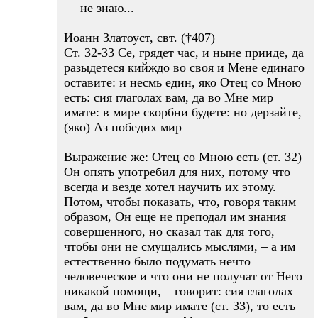
— не знаю...
Иоанн Златоуст, свт. (†407)
Ст. 32-33 Се, грядет час, и ныне прииде, да
разыдетеся кийждо во своя и Мене единаго
оставите: и несмь един, яко Отец со Мною
есть: сия глаголах вам, да во Мне мир
имате: в мире скорбни будете: но дерзайте,
(яко) Аз победих мир
Выражение же: Отец со Мною есть (ст. 32)
Он опять употребил для них, потому что
всегда и везде хотел научить их этому.
Потом, чтобы показать, что, говоря таким
образом, Он еще не преподал им знания
совершенного, но сказал так для того,
чтобы они не смущались мыслями, – а им
естественно было подумать нечто
человеческое и что они не получат от Него
никакой помощи, – говорит: сия глаголах
вам, да во Мне мир имате (ст. 33), то есть