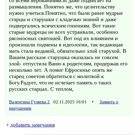
со всеми верованиями.И даже подвигает на
размышления. Понятно же, что целительству
нужно учиться.Понятно, что были ранее мудрые
старцы и старушки с кладезью знаний и даже
подвергались всяческим гонениям. Вот такие
старые мудрецы не всех устраивали, особенно
рясоносных святошей. Вот под их влиянием и
произошли подмены в идеологии, так ведающая
мать стала ведьмой, обязательно злой старухой. В
Вашем рассказе старушка оказалась не совсем
злой- отпустила Ваню к родителям, продержав его
несколько лет. А помог Ефросинье опять же
старец советом обратиться с молитвой к
Богу.Радует, что не исчезает память о таких
русских старцах. С теплом,
Валентина Гуляева 2
02.11.2025 16:01
•
Заявить о
нарушении
+
добавить замечания