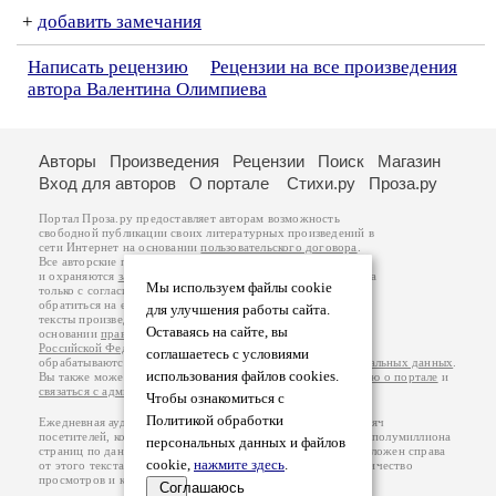
+
добавить замечания
Написать рецензию
Рецензии на все произведения
автора Валентина Олимпиева
Авторы
Произведения
Рецензии
Поиск
Магазин
Вход для авторов
О портале
Стихи.ру
Проза.ру
Портал Проза.ру предоставляет авторам возможность
свободной публикации своих литературных произведений в
сети Интернет на основании
пользовательского договора
.
Все авторские права на произведения принадлежат авторам
и охраняются
законом
. Перепечатка произведений возможна
Мы используем файлы cookie
только с согласия его автора, к которому вы можете
обратиться на его авторской странице. Ответственность за
для улучшения работы сайта.
тексты произведений авторы несут самостоятельно на
Оставаясь на сайте, вы
основании
правил публикации
и
законодательства
Российской Федерации
. Данные пользователей
соглашаетесь с условиями
обрабатываются на основании
Политики обработки персональных данных
.
использования файлов cookies.
Вы также можете посмотреть более подробную
информацию о портале
и
связаться с администрацией
.
Чтобы ознакомиться с
Политикой обработки
Ежедневная аудитория портала Проза.ру – порядка 100 тысяч
посетителей, которые в общей сумме просматривают более полумиллиона
персональных данных и файлов
страниц по данным счетчика посещаемости, который расположен справа
cookie,
нажмите здесь
.
от этого текста. В каждой графе указано по две цифры: количество
просмотров и количество посетителей.
Соглашаюсь