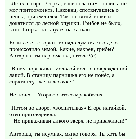
"Летел с горы Егорка, словно за ним гнались, не
мог притормозить. Наконец, споткнувшись о
пенёк, приземлился. Так на пятой точке и
докатился до лесной опушки. Грибов не было,
зато, Егорка наткнулся на капкан."
Если летел с горки, то надо думать, что дело
происходило зимой. Какие, нахрен, грибы?
Авторша, ты наркоманка, штоле?(с)
"В нем порыкивал молодой волк с повреждённой
лапой. В станицу парнишка его не понёс, а
спрятал тут же, в лесочке."
Не понёс... Угораю с этого мракобесия.
"Потом во дворе, «воспитывая» Егора нагайкой,
отец приговаривал:
– Не приваживай дикого зверя, не приваживай!"
Авторша, ты неумная, мягко говоря. Ты хоть бы