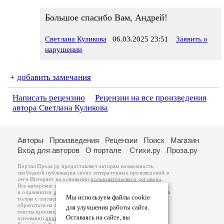
Большое спасибо Вам, Андрей!
Светлана Куликова
06.03.2025 23:51
Заявить о
нарушении
+
добавить замечания
Написать рецензию
Рецензии на все произведения
автора Светлана Куликова
Авторы
Произведения
Рецензии
Поиск
Магазин
Вход для авторов
О портале
Стихи.ру
Проза.ру
Портал Проза.ру предоставляет авторам возможность
свободной публикации своих литературных произведений в
сети Интернет на основании
пользовательского договора
.
Все авторские права на произведения принадлежат авторам
и охраняются
законом
. Перепечатка произведений возможна
Мы используем файлы cookie
только с согласия его автора, к которому вы можете
обратиться на его авторской странице. Ответственность за
для улучшения работы сайта.
тексты произведений авторы несут самостоятельно на
Оставаясь на сайте, вы
основании
правил публикации
и
законодательства