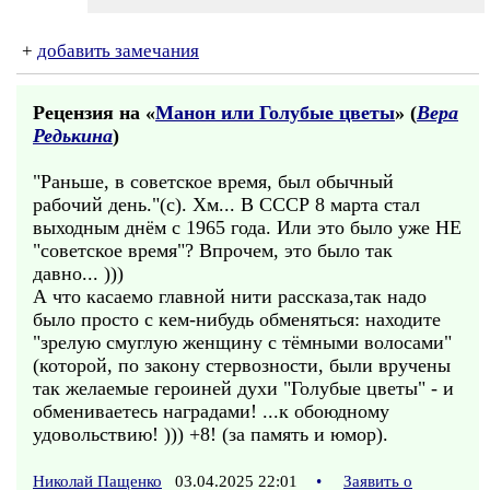
+
добавить замечания
Рецензия на «
Манон или Голубые цветы
» (
Вера
Редькина
)
"Раньше, в советское время, был обычный
рабочий день."(с). Хм... В СССР 8 марта стал
выходным днём с 1965 года. Или это было уже НЕ
"советское время"? Впрочем, это было так
давно... )))
А что касаемо главной нити рассказа,так надо
было просто с кем-нибудь обменяться: находите
"зрелую смуглую женщину с тёмными волосами"
(которой, по закону стервозности, были вручены
так желаемые героиней духи "Голубые цветы" - и
обмениваетесь наградами! ...к обоюдному
удовольствию! ))) +8! (за память и юмор).
Николай Пащенко
03.04.2025 22:01
•
Заявить о