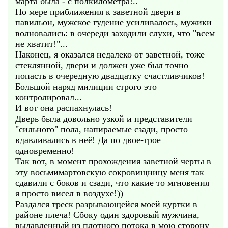
марта была - с полкилометра!..
По мере приближения к заветной двери в
павильон, мужское гудение усиливалось, мужики
волновались: в очереди заходили слухи, что "всем
не хватит!"...
Наконец, я оказался недалеко от заветной, тоже
стеклянной, двери и должен уже был точно
попасть в очередную двадцатку счастливчиков!
Большой наряд милиции строго это
контролировал...
И вот она распахнулась!
Дверь была довольно узкой и представители
"сильного" пола, напираемые сзади, просто
вдавливались в неё! Да по двое-трое
одновременно!
Так вот, в момент прохождения заветной черты в
эту восьмимартовскую сокровищницу меня так
сдавили с боков и сзади, что какие то мгновения
я просто висел в воздухе!))
Раздался треск разрывающейся моей куртки в
районе плеча! Сбоку один здоровый мужчина,
выдавленный из плотного потока в мою сторону