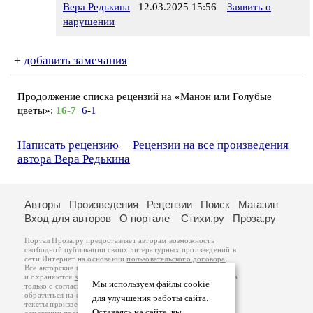
Вера Редькина
12.03.2025 15:56
Заявить о
нарушении
+
добавить замечания
Продолжение списка рецензий на «Манон или Голубые
цветы»:
16-7
6-1
Написать рецензию
Рецензии на все произведения
автора Вера Редькина
Авторы
Произведения
Рецензии
Поиск
Магазин
Вход для авторов
О портале
Стихи.ру
Проза.ру
Портал Проза.ру предоставляет авторам возможность
свободной публикации своих литературных произведений в
сети Интернет на основании
пользовательского договора
.
Все авторские права на произведения принадлежат авторам
и охраняются
законом
. Перепечатка произведений возможна
Мы используем файлы cookie
только с согласия его автора, к которому вы можете
обратиться на его авторской странице. Ответственность за
для улучшения работы сайта.
тексты произведений авторы несут самостоятельно на
Оставаясь на сайте, вы