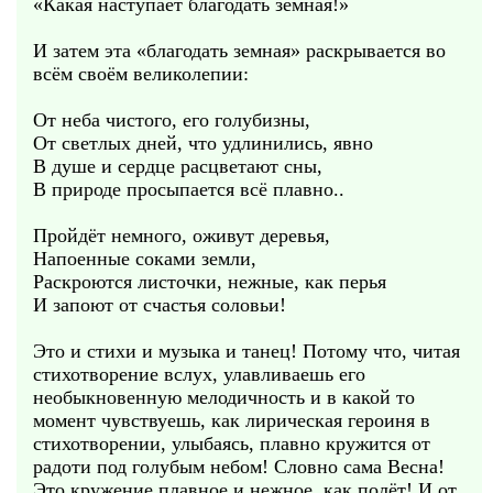
«Какая наступает благодать земная!»
И затем эта «благодать земная» раскрывается во
всём своём великолепии:
От неба чистого, его голубизны,
От светлых дней, что удлинились, явно
В душе и сердце расцветают сны,
В природе просыпается всё плавно..
Пройдёт немного, оживут деревья,
Напоенные соками земли,
Раскроются листочки, нежные, как перья
И запоют от счастья соловьи!
Это и стихи и музыка и танец! Потому что, читая
стихотворение вслух, улавливаешь его
необыкновенную мелодичность и в какой то
момент чувствуешь, как лирическая героиня в
стихотворении, улыбаясь, плавно кружится от
радоти под голубым небом! Словно сама Весна!
Это кружение плавное и нежное, как полёт! И от