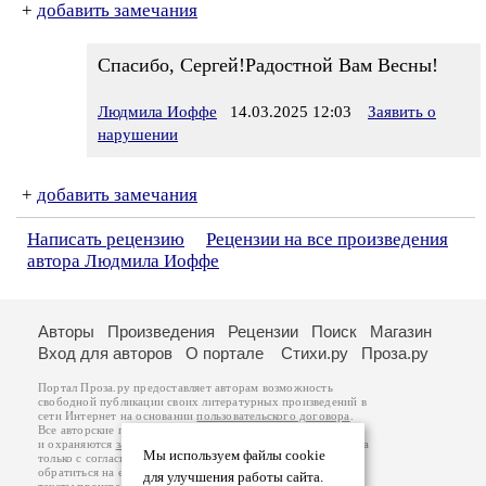
+
добавить замечания
Спасибо, Сергей!Радостной Вам Весны!
Людмила Иоффе
14.03.2025 12:03
Заявить о
нарушении
+
добавить замечания
Написать рецензию
Рецензии на все произведения
автора Людмила Иоффе
Авторы
Произведения
Рецензии
Поиск
Магазин
Вход для авторов
О портале
Стихи.ру
Проза.ру
Портал Проза.ру предоставляет авторам возможность
свободной публикации своих литературных произведений в
сети Интернет на основании
пользовательского договора
.
Все авторские права на произведения принадлежат авторам
и охраняются
законом
. Перепечатка произведений возможна
Мы используем файлы cookie
только с согласия его автора, к которому вы можете
обратиться на его авторской странице. Ответственность за
для улучшения работы сайта.