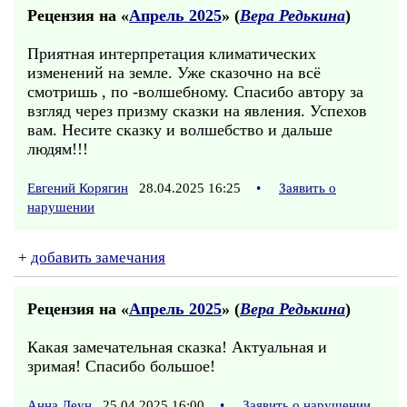
Рецензия на «
Апрель 2025
» (
Вера Редькина
)
Приятная интерпретация климатических
изменений на земле. Уже сказочно на всё
смотришь , по -волшебному. Спасибо автору за
взгляд через призму сказки на явления. Успехов
вам. Несите сказку и волшебство и дальше
людям!!!
Евгений Корягин
28.04.2025 16:25
•
Заявить о
нарушении
+
добавить замечания
Рецензия на «
Апрель 2025
» (
Вера Редькина
)
Какая замечательная сказка! Актуальная и
зримая! Спасибо большое!
Анна Леун
25.04.2025 16:00
•
Заявить о нарушении