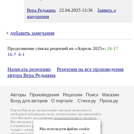
Вера Редькина
22.04.2025 12:36
Заявить о
нарушении
+
добавить замечания
Продолжение списка рецензий на «Апрель 2025»:
26-17
16-7
6-1
Написать рецензию
Рецензии на все произведения
автора Вера Редькина
Авторы
Произведения
Рецензии
Поиск
Магазин
Вход для авторов
О портале
Стихи.ру
Проза.ру
Портал Проза.ру предоставляет авторам возможность
свободной публикации своих литературных произведений в
сети Интернет на основании
пользовательского договора
.
Все авторские права на произведения принадлежат авторам
и охраняются
законом
. Перепечатка произведений возможна
Мы используем файлы cookie
только с согласия его автора, к которому вы можете
обратиться на его авторской странице. Ответственность за