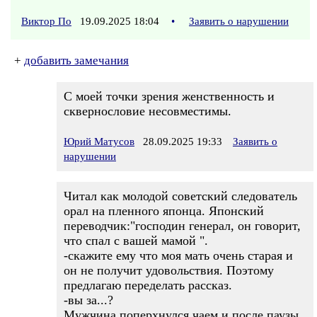
Виктор По
19.09.2025 18:04
•
Заявить о нарушении
+
добавить замечания
С моей точки зрения женственность и
сквернословие несовместимы.
Юрий Матусов
28.09.2025 19:33
Заявить о
нарушении
Читал как молодой советский следователь
орал на пленного японца. Японский
переводчик:"господин генерал, он говорит,
что спал с вашей мамой ".
-скажите ему что моя мать очень старая и
он не получит удовольствия. Поэтому
предлагаю переделать рассказ.
-вы за...?
Мужчина поперхнулся чаем и после паузы