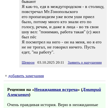
бывают
Я как-то, едя в междугородском - в столицу,
повстречал Мт.Гонопольского
его пропагандизм уже всем уши приел
было, потому много кто знали его по
голосу, речам, и даже в лица - во тв свои
шоу вел: "понимаю, работа такая" (с) жил
был пёс
Я посмотрел на него - он на меня, но я его
не не трогал, не говорил ничего. Пусть
едет, "на работу".
Шеврон
03.10.2025 20:11
Заявить о нарушении
+
добавить замечания
Рецензия на «
Неожиданная встреча
» (
Дмитрий
Алексиевич
)
Очень правдивая история. Верю в неожиданные