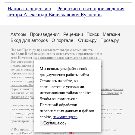
Написать рецензию
Рецензии на все произведения
автора Александр Вячеславович Кузнецов
Авторы
Произведения
Рецензии
Поиск
Магазин
Вход для авторов
О портале
Стихи.ру
Проза.ру
Портал Проза.ру предоставляет авторам возможность
свободной публикации своих литературных произведений в
сети Интернет на основании
пользовательского договора
.
Все авторские права на произведения принадлежат авторам
и охраняются
законом
. Перепечатка произведений возможна
Мы используем файлы cookie
только с согласия его автора, к которому вы можете
обратиться на его авторской странице. Ответственность за
для улучшения работы сайта.
тексты произведений авторы несут самостоятельно на
Оставаясь на сайте, вы
основании
правил публикации
и
законодательства
Российской Федерации
. Данные пользователей
соглашаетесь с условиями
обрабатываются на основании
Политики обработки персональных данных
.
использования файлов cookies.
Вы также можете посмотреть более подробную
информацию о портале
и
связаться с администрацией
.
Чтобы ознакомиться с
Политикой обработки
Ежедневная аудитория портала Проза.ру – порядка 100 тысяч
посетителей, которые в общей сумме просматривают более полумиллиона
персональных данных и файлов
страниц по данным счетчика посещаемости, который расположен справа
cookie,
нажмите здесь
.
от этого текста. В каждой графе указано по две цифры: количество
просмотров и количество посетителей.
Соглашаюсь
© Все права принадлежат авторам, 2000-2026. Портал работает под
эгидой
Российского союза писателей
.
18+