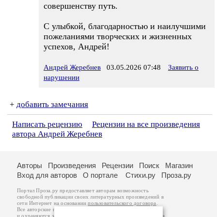
совершенству путь.
С улыбкой, благодарностью и наилучшими
пожеланиями творческих и жизненных
успехов, Андрей!
Андрей Жеребнев
03.05.2026 07:48
Заявить о
нарушении
+
добавить замечания
Написать рецензию
Рецензии на все произведения
автора Андрей Жеребнев
Авторы
Произведения
Рецензии
Поиск
Магазин
Вход для авторов
О портале
Стихи.ру
Проза.ру
Портал Проза.ру предоставляет авторам возможность
свободной публикации своих литературных произведений в
сети Интернет на основании
пользовательского договора
.
Все авторские права на произведения принадлежат авторам
и охраняются
законом
. Перепечатка произведений возможна