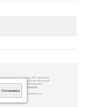
льзовательского договора
. Все авторские
у вы можете обратиться на его авторской
й Федерации
. Данные пользователей
е
и
связаться с администрацией
.
Соглашаюсь
по данным счетчика посещаемости,