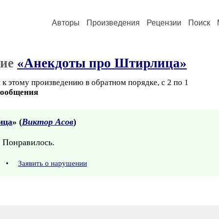
Авторы
Произведения
Рецензии
Поиск
ние
«Анекдоты про Штирлица»
к этому произведению в обратном порядке, с 2 по 1
сообщения
ица
» (
Виктор Асов
)
 Понравилось.
4
•
Заявить о нарушении