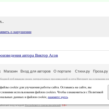
..
аявить о нарушении
роизведения автора Виктор Асов
к
Магазин
Вход для авторов
О портале
Стихи.ру
Проза.ру
ободной публикации своих литературных произведений в сети Интернет на основании
по
ся
законом
. Перепечатка произведений возможна только с согласия его автора, к котором
ры несут самостоятельно на основании
правил публикации
и
законодательства Российско
айлы cookie для улучшения работы сайта. Оставаясь на сайте, вы
ональных данных
. Вы также можете посмотреть более подробную
информацию о портал
условиями использования файлов cookies. Чтобы ознакомиться с Политикой
тысяч посетителей, которые в общей сумме просматривают более полумиллиона страниц 
ональных данных и файлов cookie,
нажмите здесь
.
афе указано по две цифры: количество просмотров и количество посетителей.
работает под эгидой
Российского союза писателей
.
18+