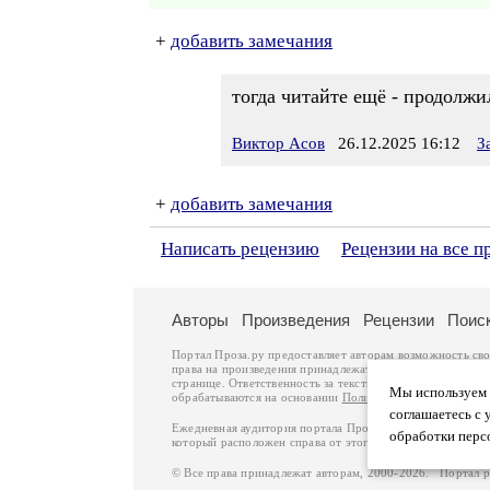
+
добавить замечания
тогда читайте ещё - продолжил
Виктор Асов
26.12.2025 16:12
З
+
добавить замечания
Написать рецензию
Рецензии на все п
Авторы
Произведения
Рецензии
Поис
Портал Проза.ру предоставляет авторам возможность св
права на произведения принадлежат авторам и охраняют
странице. Ответственность за тексты произведений авто
Мы используем ф
обрабатываются на основании
Политики обработки перс
соглашаетесь с 
Ежедневная аудитория портала Проза.ру – порядка 100 
обработки перс
который расположен справа от этого текста. В каждой гр
© Все права принадлежат авторам, 2000-2026. Портал 