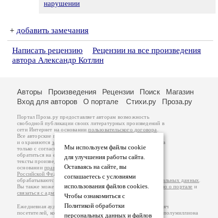
нарушении
+
добавить замечания
Написать рецензию
Рецензии на все произведения
автора Александр Котлин
Авторы
Произведения
Рецензии
Поиск
Магазин
Вход для авторов
О портале
Стихи.ру
Проза.ру
Портал Проза.ру предоставляет авторам возможность
свободной публикации своих литературных произведений в
сети Интернет на основании
пользовательского договора
.
Все авторские права на произведения принадлежат авторам
и охраняются
законом
. Перепечатка произведений возможна
Мы используем файлы cookie
только с согласия его автора, к которому вы можете
обратиться на его авторской странице. Ответственность за
для улучшения работы сайта.
тексты произведений авторы несут самостоятельно на
Оставаясь на сайте, вы
основании
правил публикации
и
законодательства
Российской Федерации
. Данные пользователей
соглашаетесь с условиями
обрабатываются на основании
Политики обработки персональных данных
.
использования файлов cookies.
Вы также можете посмотреть более подробную
информацию о портале
и
связаться с администрацией
.
Чтобы ознакомиться с
Политикой обработки
Ежедневная аудитория портала Проза.ру – порядка 100 тысяч
посетителей, которые в общей сумме просматривают более полумиллиона
персональных данных и файлов