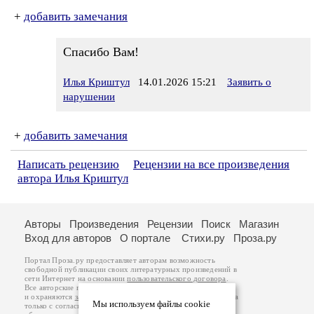
+
добавить замечания
Спасибо Вам!
Илья Криштул
14.01.2026 15:21
Заявить о
нарушении
+
добавить замечания
Написать рецензию
Рецензии на все произведения
автора Илья Криштул
Авторы
Произведения
Рецензии
Поиск
Магазин
Вход для авторов
О портале
Стихи.ру
Проза.ру
Портал Проза.ру предоставляет авторам возможность
свободной публикации своих литературных произведений в
сети Интернет на основании
пользовательского договора
.
Все авторские права на произведения принадлежат авторам
и охраняются
законом
. Перепечатка произведений возможна
Мы используем файлы cookie
только с согласия его автора, к которому вы можете