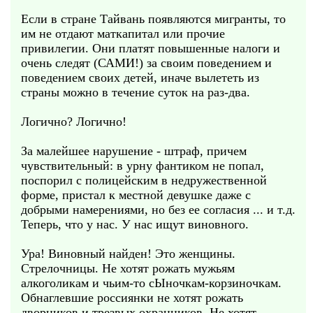
Если в стране Тайвань появляются мигранты, то
им не отдают маткапитал или прочие
привилегии. Они платят повышенные налоги и
очень следят (САМИ!) за своим поведением и
поведением своих детей, иначе вылететь из
страны можно в течение суток на раз-два.
Логично? Логично!
За малейшее нарушение - штраф, причем
чувствительный: в урну фантиком не попал,
поспорил с полицейским в недружественной
форме, пристал к местной девушке даже с
добрыми намерениями, но без ее согласия ... и т.д.
Теперь, что у нас. У нас ищут виновного.
Ура! Виновный найден! Это женщины.
Стрелочницы. Не хотят рожать мужьям
алкоголикам и чьим-то сЫночкам-корзиночкам.
Обнаглевшие россиянки не хотят рожать
дворников и трезвых охранников. Не хотят