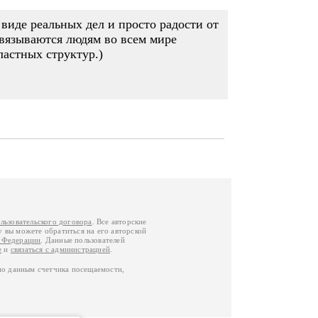
виде реальных дел и просто радости от
авязываются людям во всем мире
астных структур.)
льзовательского договора
. Все авторские
у вы можете обратиться на его авторской
й Федерации
. Данные пользователей
е
и
связаться с администрацией
.
по данным счетчика посещаемости,