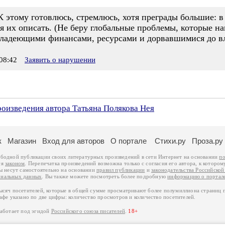
 этому готовлюсь, стремлюсь, хотя преграды большие: в 
 их описать. (Не беру глобальные проблемы, которые н
ладеющими финансами, ресурсами и дорвавшимися до вл
08:42
Заявить о нарушении
роизведения автора Татьяна Полякова Нея
к
Магазин
Вход для авторов
О портале
Стихи.ру
Проза.ру
ободной публикации своих литературных произведений в сети Интернет на основании
по
ся
законом
. Перепечатка произведений возможна только с согласия его автора, к котором
ры несут самостоятельно на основании
правил публикации
и
законодательства Российско
ональных данных
. Вы также можете посмотреть более подробную
информацию о портал
тысяч посетителей, которые в общей сумме просматривают более полумиллиона страниц 
афе указано по две цифры: количество просмотров и количество посетителей.
работает под эгидой
Российского союза писателей
.
18+