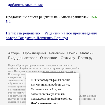
+
добавить замечания
Продолжение списка рецензий на «Ангел-хранитель»:
15-6
5-1
Написать рецензию
Рецензии на все произведения
автора Владимир Левченко-Барнаул
Авторы
Произведения
Рецензии
Поиск
Магазин
Вход для авторов
О портале
Стихи.ру
Проза.ру
Портал Проза.ру предоставляет авторам возможность
свободной публикации своих литературных произведений в
сети Интернет на основании
пользовательского договора
.
Все авторские права на произведения принадлежат авторам
и охраняются
законом
. Перепечатка произведений возможна
Мы используем файлы cookie
только с согласия его автора, к которому вы можете
обратиться на его авторской странице. Ответственность за
для улучшения работы сайта.
тексты произведений авторы несут самостоятельно на
Оставаясь на сайте, вы
основании
правил публикации
и
законодательства
Российской Федерации
. Данные пользователей
соглашаетесь с условиями
обрабатываются на основании
Политики обработки персональных данных
.
использования файлов cookies.
Вы также можете посмотреть более подробную
информацию о портале
и
связаться с администрацией
.
Чтобы ознакомиться с