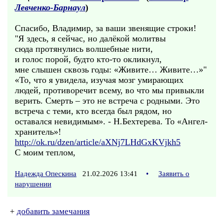
Левченко-Барнаул
)
Спасибо, Владимир, за ваши звенящие строки!
"Я здесь, я сейчас, но далёкой молитвы
сюда протянулись волшебные нити,
и голос порой, будто кто-то окликнул,
мне слышен сквозь годы: «Живите… Живите…»"
«То, что я увидела, изучая мозг умирающих
людей, противоречит всему, во что мы привыкли
верить. Смерть – это не встреча с родными. Это
встреча с теми, кто всегда был рядом, но
оставался невидимым». - Н.Бехтерева. То «Ангел-
хранитель»!
http://ok.ru/dzen/article/aXNj7LHdGxKVjkh5
С моим теплом,
Надежда Опескина
21.02.2026 13:41
•
Заявить о
нарушении
+
добавить замечания