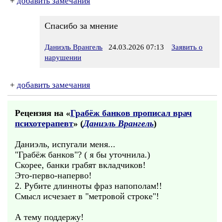
+
добавить замечания
Спасибо за мнение
Даниэль Врангель
24.03.2026 07:13
Заявить о
нарушении
+
добавить замечания
Рецензия на «
Грабёж банков прописал врач
психотерапевт
» (
Даниэль Врангель
)
Даниэль, испугали меня...
"Грабёж банков"? ( я бы уточнила.)
Скорее, банки грабят вкладчиков!
Это-перво-наперво!
2. Рубите длинноты фраз напополам!!
Смысл исчезает в "метровой строке"!
А тему поддержу!