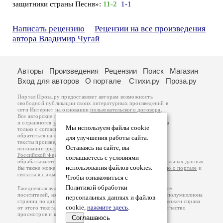
защитники страны Песня»:
11-2
1-1
Написать рецензию
Рецензии на все произведения
автора Владимир Чугай
Авторы
Произведения
Рецензии
Поиск
Магазин
Вход для авторов
О портале
Стихи.ру
Проза.ру
Портал Проза.ру предоставляет авторам возможность
свободной публикации своих литературных произведений в
сети Интернет на основании
пользовательского договора
.
Все авторские права на произведения принадлежат авторам
и охраняются
законом
. Перепечатка произведений возможна
Мы используем файлы cookie
только с согласия его автора, к которому вы можете
обратиться на его авторской странице. Ответственность за
для улучшения работы сайта.
тексты произведений авторы несут самостоятельно на
Оставаясь на сайте, вы
основании
правил публикации
и
законодательства
Российской Федерации
. Данные пользователей
соглашаетесь с условиями
обрабатываются на основании
Политики обработки персональных данных
.
использования файлов cookies.
Вы также можете посмотреть более подробную
информацию о портале
и
связаться с администрацией
.
Чтобы ознакомиться с
Политикой обработки
Ежедневная аудитория портала Проза.ру – порядка 100 тысяч
посетителей, которые в общей сумме просматривают более полумиллиона
персональных данных и файлов
страниц по данным счетчика посещаемости, который расположен справа
cookie,
нажмите здесь
.
от этого текста. В каждой графе указано по две цифры: количество
просмотров и количество посетителей.
Соглашаюсь