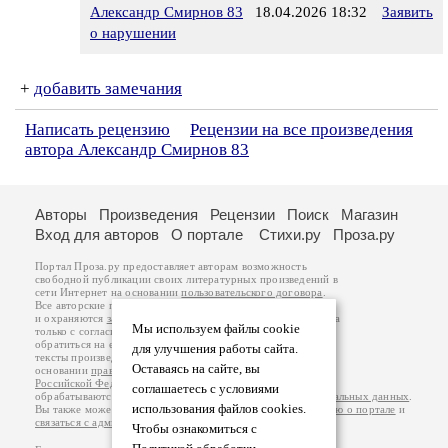
Александр Смирнов 83
18.04.2026 18:32
Заявить
о нарушении
+
добавить замечания
Написать рецензию
Рецензии на все произведения
автора Александр Смирнов 83
Авторы
Произведения
Рецензии
Поиск
Магазин
Вход для авторов
О портале
Стихи.ру
Проза.ру
Портал Проза.ру предоставляет авторам возможность
свободной публикации своих литературных произведений в
сети Интернет на основании
пользовательского договора
.
Все авторские права на произведения принадлежат авторам
и охраняются
законом
. Перепечатка произведений возможна
Мы используем файлы cookie
только с согласия его автора, к которому вы можете
обратиться на его авторской странице. Ответственность за
для улучшения работы сайта.
тексты произведений авторы несут самостоятельно на
Оставаясь на сайте, вы
основании
правил публикации
и
законодательства
Российской Федерации
. Данные пользователей
соглашаетесь с условиями
обрабатываются на основании
Политики обработки персональных данных
.
использования файлов cookies.
Вы также можете посмотреть более подробную
информацию о портале
и
связаться с администрацией
.
Чтобы ознакомиться с