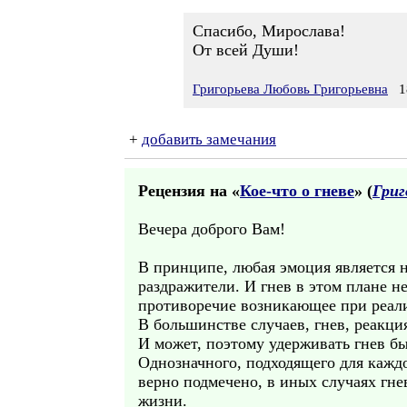
Спасибо, Мирослава!
От всей Души!
Григорьева Любовь Григорьевна
18
+
добавить замечания
Рецензия на «
Кое-что о гневе
» (
Григ
Вечера доброго Вам!
В принципе, любая эмоция является н
раздражители. И гнев в этом плане н
противоречие возникающее при реал
В большинстве случаев, гнев, реакци
И может, поэтому удерживать гнев бы
Однозначного, подходящего для каждог
верно подмечено, в иных случаях гн
жизни.