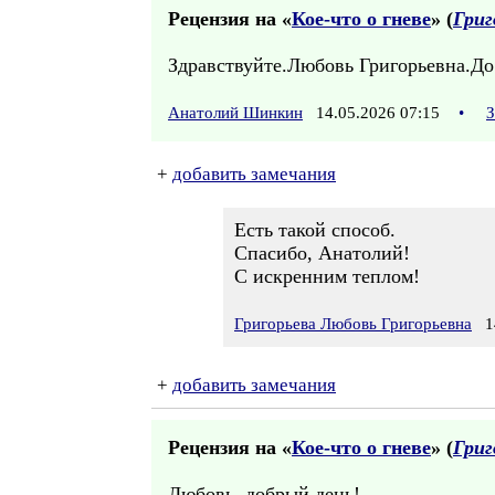
Рецензия на «
Кое-что о гневе
» (
Григ
Здравствуйте.Любовь Григорьевна.До 
Анатолий Шинкин
14.05.2026 07:15
•
З
+
добавить замечания
Есть такой способ.
Спасибо, Анатолий!
С искренним теплом!
Григорьева Любовь Григорьевна
14
+
добавить замечания
Рецензия на «
Кое-что о гневе
» (
Григ
Любовь, добрый день!