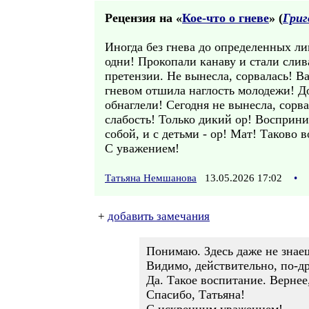
Рецензия на «
Кое-что о гневе
» (
Григ
Иногда без гнева до определенных лиц
одни! Прокопали канаву и стали слив
претензии. Не вынесла, сорвалась! Ва
гневом отшила наглость молодежи! До
обнаглели! Сегодня не вынесла, сорв
слабость! Только дикий ор! Восприни
собой, и с детьми - ор! Мат! Таково 
С уважением!
Татьяна Немшанова
13.05.2026 17:02
•
+
добавить замечания
Понимаю. Здесь даже не знаеш
Видимо, действительно, по-д
Да. Такое воспитание. Вернее,
Спасибо, Татьяна!