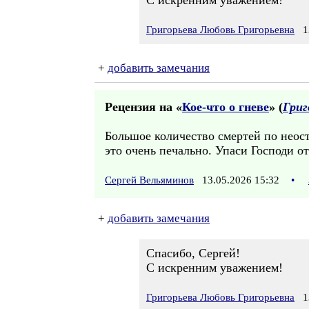
С искренним уважением!
Григорьева Любовь Григорьевна
13
+
добавить замечания
Рецензия на «
Кое-что о гневе
» (
Григ
Большое количество смертей по неост
это очень печально. Упаси Господи о
Сергей Вельяминов
13.05.2026 15:32
•
+
добавить замечания
Спасибо, Сергей!
С искренним уважением!
Григорьева Любовь Григорьевна
13