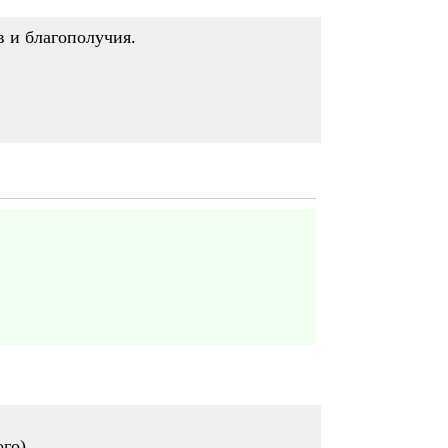
в и благополучия.
ого)