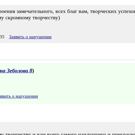
роения замечательного, всех благ вам, творческих успехо
му скромному творчеству)
35
Заявить о нарушении
а Зеболова 8
)
явить о нарушении
у творчеству и вам всего самого наилучшего и прекрасн