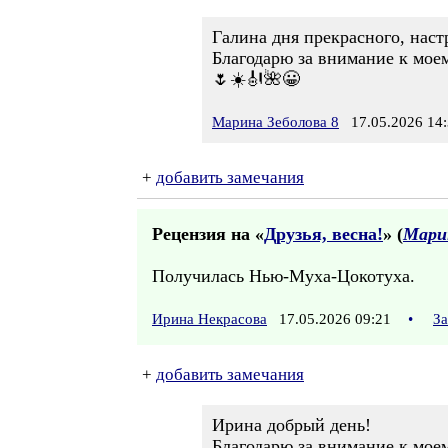
Галина дня прекрасного, наст
Благодарю за внимание к мое
🌷☀️🎻🌺😀
Марина Зеболова 8
17.05.2026 14:
+
добавить замечания
Рецензия на «
Друзья, весна!
» (
Марин
Получилась Нью-Муха-Цокотуха.
Ирина Некрасова
17.05.2026 09:21
•
За
+
добавить замечания
Ирина добрый день!
Благодарю за внимание к моем