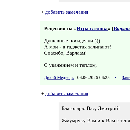
+
добавить замечания
Рецензия на «
Игра в слова
» (
Варлаа
Душевные посиделки!)))
А мои - в гаджетах залипают!
Спасибо, Варлаам!
С уважением и теплом,
Дикий Медведь
06.06.2026 06:25
•
Зая
+
добавить замечания
Благоларю Вас, Дмитрий!
Жмумруку Вам и к Вам с теп