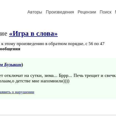
Авторы
Произведения
Рецензии
Поиск
ние
«Игра в слова»
 к этому произведению в обратном порядке, с 56 по 47
сообщения
м Бузыкин
)
ет отключат на сутки, зима... Бррр... Печь трещит и свечк
рлаам,о детстве мне напомнили))))
аявить о нарушении