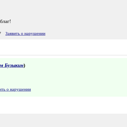
благ!
7
Заявить о нарушении
м Бузыкин
)
ить о нарушении