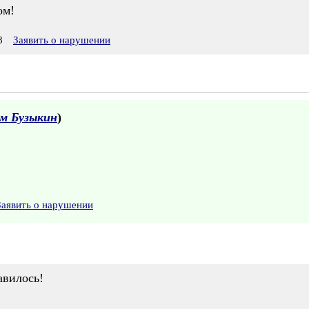
ом!
8
Заявить о нарушении
м Бузыкин
)
Заявить о нарушении
авилось!