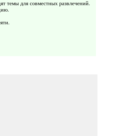
дят темы для совместных развлечений.
цию.
яти.