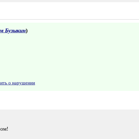
м Бузыкин
)
вить о нарушении
лом!