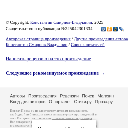
© Copyright:
Константин Смирнов-Владчанин
, 2025
Свидетельство о публикации №225042301334
Авторская страница произведения
/
Другие произведения автора
Константин Смирнов-Владчанин
/
Список читателей
Написать рецензию на это произведение
Следующее рекомендуемое произведение →
Авторы
Произведения
Рецензии
Поиск
Магазин
Вход для авторов
О портале
Стихи.ру
Проза.ру
Портал Проза.ру предоставляет авторам возможность
свободной публикации своих литературных произведений в
сети Интернет на основании
пользовательского договора
.
Все авторские права на произведения принадлежат авторам
и охраняются
законом
. Перепечатка произведений возможна