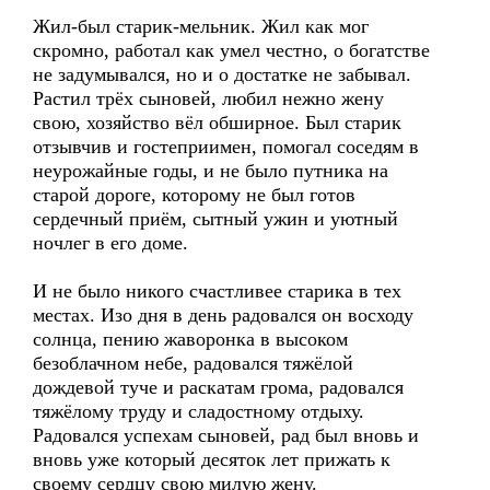
Жил-был старик-мельник. Жил как мог
скромно, работал как умел честно, о богатстве
не задумывался, но и о достатке не забывал.
Растил трёх сыновей, любил нежно жену
свою, хозяйство вёл обширное. Был старик
отзывчив и гостеприимен, помогал соседям в
неурожайные годы, и не было путника на
старой дороге, которому не был готов
сердечный приём, сытный ужин и уютный
ночлег в его доме.
И не было никого счастливее старика в тех
местах. Изо дня в день радовался он восходу
солнца, пению жаворонка в высоком
безоблачном небе, радовался тяжёлой
дождевой туче и раскатам грома, радовался
тяжёлому труду и сладостному отдыху.
Радовался успехам сыновей, рад был вновь и
вновь уже который десяток лет прижать к
своему сердцу свою милую жену.