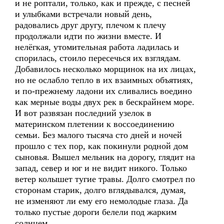
и не роптали, только, как и прежде, с песней
и улыбками встречали новый день,
радовались друг другу, плечом к плечу
продолжали идти по жизни вместе. И
нелёгкая, утомительная работа ладилась и
спорилась, стоило пересечься их взглядам.
Добавилось несколько морщинок на их лицах,
но не ослабло тепло в их взаимных объятиях,
и по-прежнему ладони их сливались воедино
как мерные воды двух рек в бескрайнем море.
И вот развязан последний узелок в
материнском плетении к воссоединению
семьи. Без малого тысяча сто дней и ночей
прошло с тех пор, как покинули родной дом
сыновья. Вышел мельник на дорогу, глядит на
запад, север и юг и не видит никого. Только
ветер колышет тугие травы. Долго смотрел по
сторонам старик, долго вглядывался, думая,
не изменяют ли ему его немолодые глаза. Да
только пустые дороги белели под жарким
солнцем.