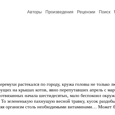
Авторы
Произведения
Рецензии
Поиск
 растекался по городу, кружа головы не только люд
ущих на крышах котов, явно перепутавших апрель с март
занных начала шестидесятых, мало беспокоил окруж
. То зелененькую пахнущую весной травку, кусок раздобыт
няя организм столь необходимыми витаминами… Может б