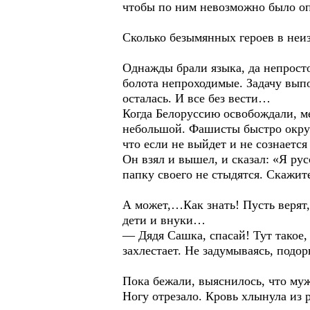
чтобы по ним невозможно было оп
Сколько безымянных героев в неиз
Однажды брали языка, да непросто
болота непроходимые. Задачу выпо
осталась. И все без вести…
Когда Белоруссию освобождали, м
небольшой. Фашисты быстро окруж
что если не выйдет и не сознается
Он взял и вышел, и сказал: «Я ру
папку своего не стыдятся. Скажит
А может,…Как знать! Пусть верят,
дети и внуки…
— Дядя Сашка, спасай! Тут такое
захлестает. Не задумываясь, подо
Пока бежали, выяснилось, что муж
Ногу отрезало. Кровь хлынула из