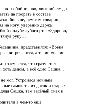
заков-разбойников», «вышибал» до
гать да поорать в составе
раздо больше, чем сам товарищ.
я на ногу, уверенно держа
кой полубеззубого рта: «Здорово,
ротянул руку…
еседника, представился: «Вовка
рые встречаются, а такие мелкие
о засмеялся, что сразу стал
 хоть дедом, а всё одно Сашка...
ь не мог. Устроился ночным
льные самокаты из досок и старых
ядя Сашка, там весёлый смех и
родители в чем-то ещё