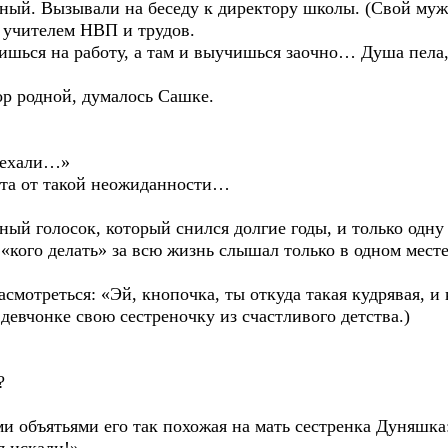
тный. Вызывали на беседу к директору школы. (Свой му
у учителем НВП и трудов.
шься на работу, а там и выучишься заочно… Душа пела,
вор родной, думалось Сашке.
риехали…»
ата от такой неожиданности…
ный голосок, который снился долгие годы, и только одну 
о «кого делать» за всю жизнь слышал только в одном мес
асмотреться: «Эй, кнопочка, ты откуда такая кудрявая, и
девчонке свою сестреночку из счастливого детства.)
?
и объятьями его так похожая на мать сестренка Дуняшка