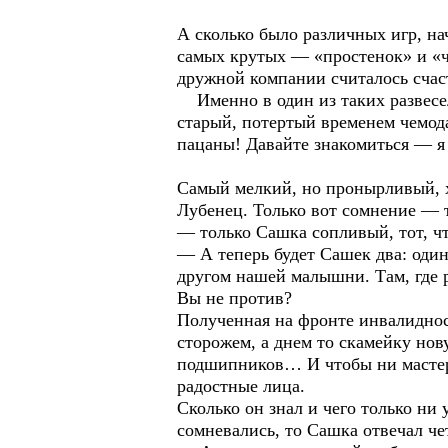
А сколько было различных игр, на
самых крутых — «простенок» и «чи
дружной компании считалось счаст
Именно в один из таких развесел
старый, потертый временем чемод
пацаны! Давайте знакомиться — 
Самый мелкий, но пронырливый, х
Лубенец. Только вот сомнение — 
— только Сашка сопливый, тот, что
— А теперь будет Сашек два: один
другом нашей малышни. Там, где ро
Вы не против?
Полученная на фронте инвалидност
сторожем, а днем то скамейку нов
подшипников… И чтобы ни мастер
радостные лица.
Сколько он знал и чего только ни
сомневались, то Сашка отвечал чет