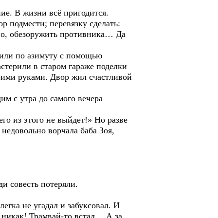
ие. В жизни всё пригодится.
ор подмести; перевязку сделать:
етно, обезоружить противника… Да
одили по азимуту с помощью
стерили в старом гараже поделки
воими руками. Двор жил счастливой
м с утра до самого вечера
го из этого не выйдет!» Но разве
недовольно ворчала баба Зоя,
ди совесть потеряли.
егка не угадал и забуксовал. И
— никак! Трамвай-то встал… А за