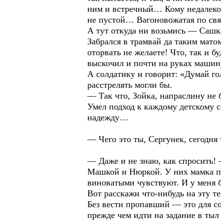
ним и встречный… Кому недалеко 
не пустой… Вагоновожатая по свя
А тут откуда ни возьмись — Саш
Забрался в трамвай да таким мато
оторвать не желаете! Что, так и б
выскочил и почти на руках маши
А солдатику и говорит: «Думай го
расстрелять могли бы.
— Так что, Зойка, напраслину не 
Умел подход к каждому детскому с
надежду…
— Чего это ты, Сергунек, сегодня
— Даже и не знаю, как спросить!
Машкой и Нюркой. У них мамка пе
виноватыми чувствуют. И у меня б
Вот расскажи что-нибудь на эту 
Без вести пропавший — это для со
прежде чем идти на задание в тыл