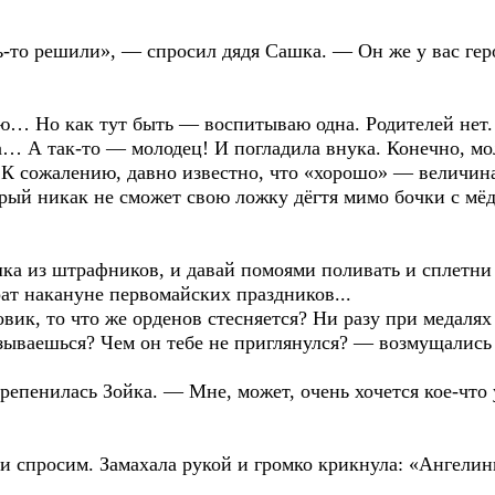
ь-то решили», — спросил дядя Сашка. — Он же у вас гер
ю… Но как тут быть — воспитываю одна. Родителей нет.
а… А так-то — молодец! И погладила внука. Конечно, м
сожалению, давно известно, что «хорошо» — величин
рый никак не сможет свою ложку дёгтя мимо бочки с мёд
ашка из штрафников, и давай помоями поливать и сплетни
рат накануне первомайских праздников...
вик, то что же орденов стесняется? Ни разу при медалях
зываешься? Чем он тебе не приглянулся? — возмущались
репенилась Зойка. — Мне, может, очень хочется кое-что
 и спросим. Замахала рукой и громко крикнула: «Ангелин