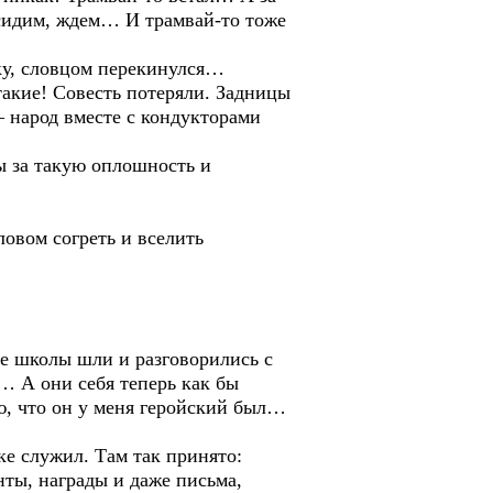
 сидим, ждем… И трамвай-то тоже
у, словцом перекинулся…
такие! Совесть потеряли. Задницы
 — народ вместе с кондукторами
ы за такую оплошность и
овом согреть и вселить
ле школы шли и разговорились с
… А они себя теперь как бы
аю, что он у меня геройский был…
ке служил. Там так принято:
нты, награды и даже письма,