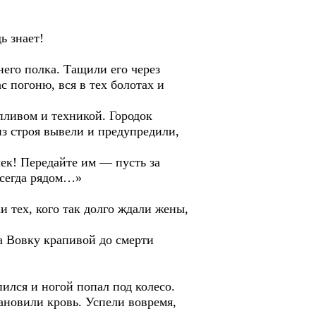
ь знает!
него полка. Тащили его через
с погоню, вся в тех болотах и
пливом и техникой. Городок
з строя вывели и предупредили,
чек! Передайте им — пусть за
 всегда рядом…»
и тех, кого так долго ждали жены,
а Вовку крапивой до смерти
ился и ногой попал под колесо.
ановили кровь. Успели вовремя,