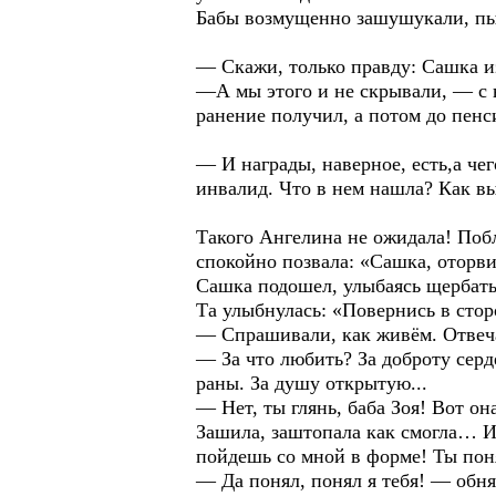
Бабы возмущенно зашушукали, пыта
— Скажи, только правду: Сашка 
—А мы этого и не скрывали, — с 
ранение получил, а потом до пенс
— И награды, наверное, есть,а че
инвалид. Что в нем нашла? Как в
Такого Ангелина не ожидала! Побл
спокойно позвала: «Сашка, оторви
Сашка подошел, улыбаясь щербатым
Та улыбнулась: «Повернись в стор
— Спрашивали, как живём. Отвеч
— За что любить? За доброту серд
раны. За душу открытую...
— Нет, ты глянь, баба Зоя! Вот он
Зашила, заштопала как смогла… И
пойдешь со мной в форме! Ты пон
— Да понял, понял я тебя! — об