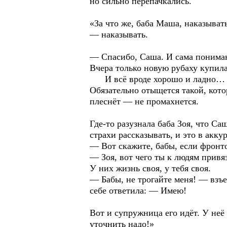
но сильно перепачкались.
«За что же, баба Маша, наказыват
— наказывать.
— Спасибо, Саша. И сама понима
Вчера только новую рубаху купил
И всё вроде хорошо и ладно… К 
Обязательно отыщется такой, кото
плеснёт — не промахнется.
Где-то разузнала баба Зоя, что С
страхи рассказывать, и это в акку
— Вот скажите, бабы, если фронто
— Зоя, вот чего ты к людям привя
У них жизнь своя, у тебя своя.
— Бабы, не трогайте меня! — взъе
себе ответила: — Имею!
Вот и супружница его идёт. У неё
уточнить надо!»