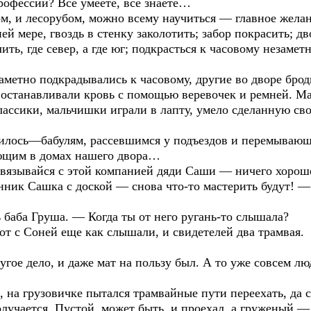
рофессии? Всё умеете, всё знаете…
м, и лесорубом, можно всему научиться — главное желан
 мере, гвоздь в стенку заколотить; забор покрасить; дв
ить, где север, а где юг; подкрасться к часовому незам
заметно подкрадывались к часовому, другие во дворе бр
 останавливали кровь с помощью веревочек и ремней. Ма
классики, мальчишки играли в лапту, умело сделанную с
вилось—бабулям, рассевшимся у подъездов и перемывающи
ющим в домах нашего двора…
связывайся с этой компанией дяди Саши — ничего хороше
ник Сашка с доской — снова что-то мастерить будут! — 
 баба Груша. — Когда ты от него ругань-то слышала?
т с Соней еще как слышали, и свидетелей два трамвая.
угое дело, и даже мат на пользу был. А то уже совсем лю
 на грузовичке пытался трамвайные пути переехать, да сл
 получается. Пустой, может быть, и проехал, а груженый 