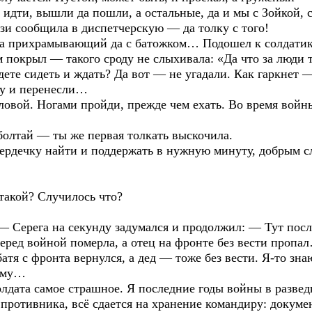
идти, вышли да пошли, а остальные, да и мы с Зойкой,
зи сообщила в диспетчерскую — да толку с того!
ка прихрамывающий да с батожком… Подошел к солдатик
м покрыл — такого сроду не слыхивала: «Да что за люди 
удете сидеть и ждать? Да вот — не угадали. Как гаркнет
ну и перенесли…
ловой. Ногами пройди, прежде чем ехать. Во время войн
болтай — ты же первая толкать выскочила.
ердечку найти и поддержать в нужную минуту, добрым сл
 такой? Случилось что?
 — Серега на секунду задумался и продолжил: — Тут пос
ред войной померла, а отец на фронте без вести пропал
атя с фронта вернулся, а дед — тоже без вести. Я-то зн
тему…
лдата самое страшное. Я последние годы войны в развед
 противника, всё сдается на хранение командиру: докуме