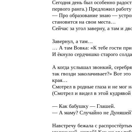
Сегодня день был особенно радос
первого ранга.) Предложил работ
— Про образование знаю — устрои
становится на свои места…
Сейчас за угол заверну, а там и д
Завернул, а там…
… А там Вовка: «К тебе гости п
И ёкнуло сердчишко старого солд
А когда услышал звонкий, серебря
так гвозди заколачивает?» Вот эт
края…
Смотрел в родные глаза и не мог н
(Смотрел и видел в этой кудрявой 
— Как бабушку — Глашей.
— А маму? Случайно не Дуняшей
Навстречу бежала с распростёртым