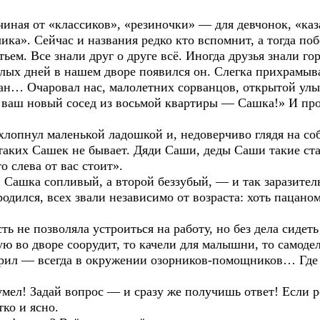
чиная от «классиков», «резиночки» — для девчонок, «ка
ка». Сейчас и названия редко кто вспомнит, а тогда побе
ьем. Все знали друг о друге всё. Иногда друзья знали го
ых дней в нашем дворе появился он. Слегка прихрамыва
ан… Очаровал нас, малолетних сорванцов, открытой улыб
я ваш новый сосед из восьмой квартиры — Сашка!» И п
лопнул маленькой ладошкой и, недоверчиво глядя на соб
таких Сашек не бывает. Дяди Саши, деды Саши такие ста
 слева от вас стоит».
 Сашка сопливый, а второй беззубый, — и так заразительн
дился, всех звали независимо от возраста: хоть пацаном,
ь не позволяла устроиться на работу, но без дела сидет
ую во дворе соорудит, то качели для малышни, то самоде
ил — всегда в окружении озорников-помощников… Где д
 умел! Задай вопрос — и сразу же получишь ответ! Если 
ко и ясно.