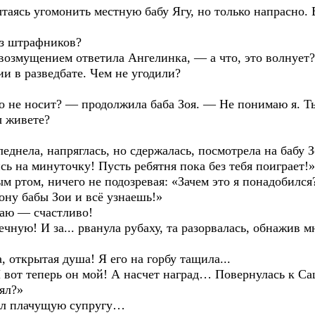
ясь угомонить местную бабу Ягу, но только напрасно. В
из штрафников?
возмущением ответила Ангелинка, — а что, это волнует?
ии в разведбате. Чем не угодили?
го не носит? — продолжила баба Зоя. — Не понимаю я. Ты
ы живете?
еднела, напряглась, но сдержалась, посмотрела на бабу 
сь на минуточку! Пусть ребятня пока без тебя поиграет!»
 ртом, ничего не подозревая: «Зачем это я понадобился
ону бабы Зои и всё узнаешь!»
аю — счастливо!
ечную! И за... рванула рубаху, та разорвалась, обнажив
а, открытая душа! Я его на горбу тащила...
 вот теперь он мой! А насчет наград… Повернулась к Са
ял?»
нял плачущую супругу…