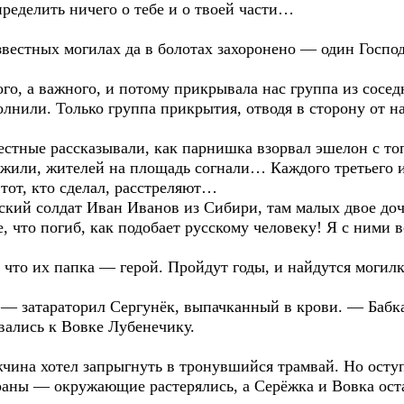
ределить ничего о тебе и о твоей части…
вестных могилах да в болотах захоронено — один Господ
го, а важного, и потому прикрывала нас группа из сосед
лнили. Только группа прикрытия, отводя в сторону от на
естные рассказывали, как парнишка взорвал эшелон с то
или, жителей на площадь согнали… Каждого третьего и
 тот, кто сделал, расстреляют…
сский солдат Иван Иванов из Сибири, там малых двое до
е, что погиб, как подобает русскому человеку! Я с ними
 что их папка — герой. Пройдут годы, и найдутся могилк
, — затараторил Сергунёк, выпачканный в крови. — Бабк
рвались к Вовке Лубенечику.
чина хотел запрыгнуть в тронувшийся трамвай. Но оступ
 раны — окружающие растерялись, а Серёжка и Вовка ост