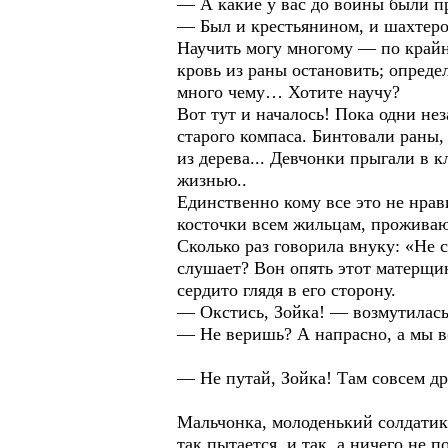
— А какие у вас до войны были п
— Был и крестьянином, и шахтеро
Научить могу многому — по крайней
кровь из раны остановить; определ
много чему… Хотите научу?
Вот тут и началось! Пока одни не
старого компаса. Бинтовали раны,
из дерева... Девчонки прыгали в 
жизнью..
Единственно кому все это не нра
косточки всем жильцам, прожива
Сколько раз говорила внуку: «Не 
слушает? Вон опять этот матерщин
сердито глядя в его сторону.
— Окстись, Зойка! — возмутилась
— Не веришь? А напрасно, а мы во
— Не путай, Зойка! Там совсем др
Мальчонка, молоденький солдатик,
так пытается, и так, а ничего не