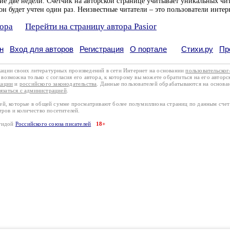
ие две недели. Счетчик на авторской странице учитывает уникальных чит
он будет учтен один раз. Неизвестные читатели – это пользователи интер
тора
Перейти на страницу автора Pasior
н
Вход для авторов
Регистрация
О портале
Стихи.ру
Пр
кации своих литературных произведений в сети Интернет на основании
пользовательско
возможна только с согласия его автора, к которому вы можете обратиться на его авторс
кации
и
российского законодательства
. Данные пользователей обрабатываются на основ
вязаться с администрацией
.
лей, которые в общей сумме просматривают более полумиллиона страниц по данным сче
тров и количество посетителей.
эгидой
Российского союза писателей
18+