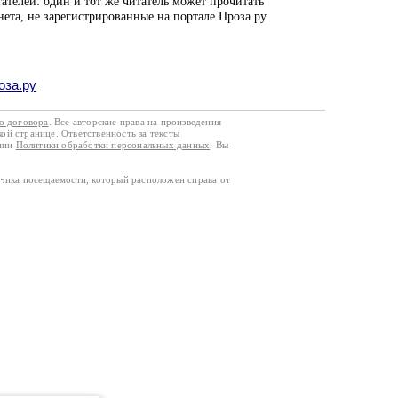
ателей: один и тот же читатель может прочитать
нета, не зарегистрированные на портале Проза.ру.
оза.ру
го договора
. Все авторские права на произведения
кой странице. Ответственность за тексты
ании
Политики обработки персональных данных
. Вы
тчика посещаемости, который расположен справа от