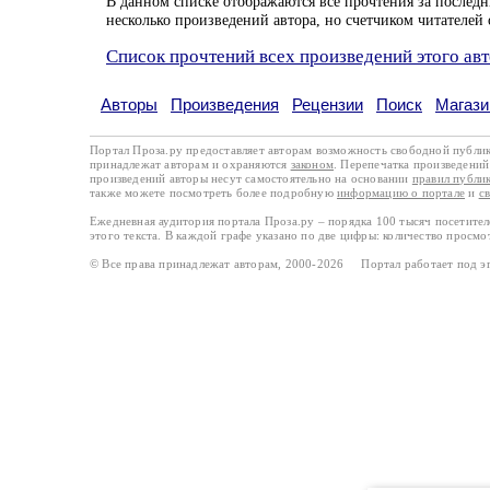
В данном списке отображаются все прочтения за последн
несколько произведений автора, но счетчиком читателей 
Список прочтений всех произведений этого ав
Авторы
Произведения
Рецензии
Поиск
Магази
Портал Проза.ру предоставляет авторам возможность свободной публи
принадлежат авторам и охраняются
законом
. Перепечатка произведений 
произведений авторы несут самостоятельно на основании
правил публи
также можете посмотреть более подробную
информацию о портале
и
с
Ежедневная аудитория портала Проза.ру – порядка 100 тысяч посетите
этого текста. В каждой графе указано по две цифры: количество просмо
© Все права принадлежат авторам, 2000-2026 Портал работает под 