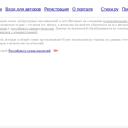
н
Вход для авторов
Регистрация
О портале
Стихи.ру
Пр
кации своих литературных произведений в сети Интернет на основании
пользовательско
возможна только с согласия его автора, к которому вы можете обратиться на его авторс
кации
и
российского законодательства
. Данные пользователей обрабатываются на основ
вязаться с администрацией
.
лей, которые в общей сумме просматривают более полумиллиона страниц по данным сче
тров и количество посетителей.
эгидой
Российского союза писателей
18+