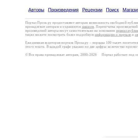
Авторы
Произведения
Рецензии
Поиск
Магази
Портал Проза.ру предоставляет авторам возможность свободной публи
принадлежат авторам и охраняются
законом
. Перепечатка произведений 
произведений авторы несут самостоятельно на основании
правил публи
также можете посмотреть более подробную
информацию о портале
и
с
Ежедневная аудитория портала Проза.ру – порядка 100 тысяч посетите
этого текста. В каждой графе указано по две цифры: количество просмо
© Все права принадлежат авторам, 2000-2026 Портал работает под 