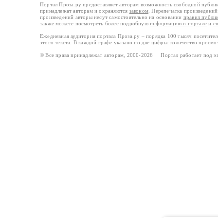
Портал Проза.ру предоставляет авторам возможность свободной публи
принадлежат авторам и охраняются
законом
. Перепечатка произведений 
произведений авторы несут самостоятельно на основании
правил публи
также можете посмотреть более подробную
информацию о портале
и
с
Ежедневная аудитория портала Проза.ру – порядка 100 тысяч посетите
этого текста. В каждой графе указано по две цифры: количество просмо
© Все права принадлежат авторам, 2000-2026 Портал работает под 