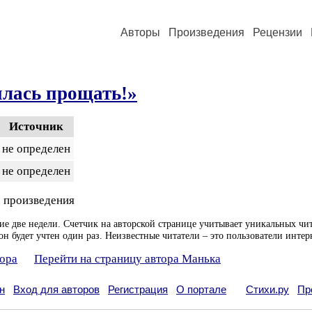
Авторы
Произведения
Рецензии
илась прощать!»
Источник
не определен
не определен
 произведения
ие две недели. Счетчик на авторской странице учитывает уникальных чит
он будет учтен один раз. Неизвестные читатели – это пользователи интер
тора
Перейти на страницу автора Манька
н
Вход для авторов
Регистрация
О портале
Стихи.ру
Пр