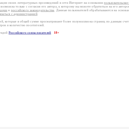
кации своих литературных произведений в сети Интернет на основании
пользовательско
возможна только с согласия его автора, к которому вы можете обратиться на его авторс
кации
и
российского законодательства
. Данные пользователей обрабатываются на основ
вязаться с администрацией
.
лей, которые в общей сумме просматривают более полумиллиона страниц по данным сче
тров и количество посетителей.
эгидой
Российского союза писателей
18+