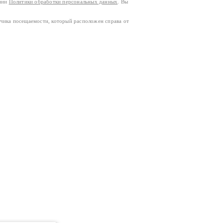
ании
Политики обработки персональных данных
. Вы
тчика посещаемости, который расположен справа от