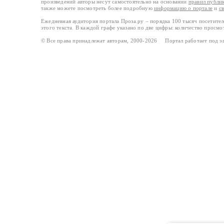
произведений авторы несут самостоятельно на основании
правил публи
также можете посмотреть более подробную
информацию о портале
и
с
Ежедневная аудитория портала Проза.ру – порядка 100 тысяч посетите
этого текста. В каждой графе указано по две цифры: количество просмо
© Все права принадлежат авторам, 2000-2026 Портал работает под 