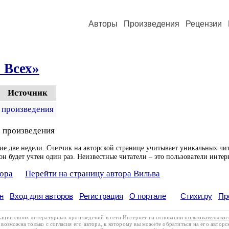
Авторы
Произведения
Рецензии
 Всех»
Источник
произведения
 произведения
ие две недели. Счетчик на авторской странице учитывает уникальных чит
он будет учтен один раз. Неизвестные читатели – это пользователи интер
тора
Перейти на страницу автора Вильва
н
Вход для авторов
Регистрация
О портале
Стихи.ру
Пр
кации своих литературных произведений в сети Интернет на основании
пользовательско
возможна только с согласия его автора, к которому вы можете обратиться на его авторс