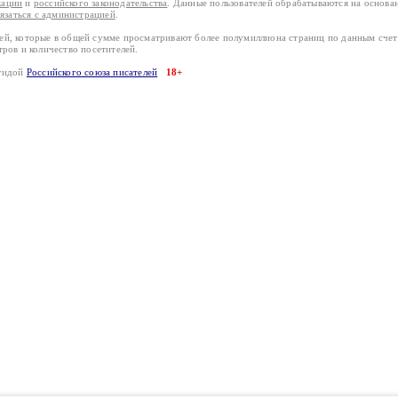
кации
и
российского законодательства
. Данные пользователей обрабатываются на основ
вязаться с администрацией
.
лей, которые в общей сумме просматривают более полумиллиона страниц по данным сче
тров и количество посетителей.
эгидой
Российского союза писателей
18+