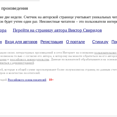
 произведения
ие две недели. Счетчик на авторской странице учитывает уникальных чит
он будет учтен один раз. Неизвестные читатели – это пользователи интер
тора
Перейти на страницу автора Виктор Свиридов
н
Вход для авторов
Регистрация
О портале
Стихи.ру
Пр
кации своих литературных произведений в сети Интернет на основании
пользовательско
возможна только с согласия его автора, к которому вы можете обратиться на его авторс
кации
и
российского законодательства
. Данные пользователей обрабатываются на основ
вязаться с администрацией
.
лей, которые в общей сумме просматривают более полумиллиона страниц по данным сче
тров и количество посетителей.
эгидой
Российского союза писателей
18+