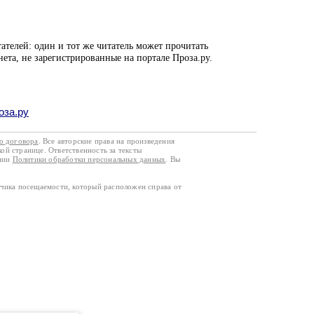
ателей: один и тот же читатель может прочитать
нета, не зарегистрированные на портале Проза.ру.
оза.ру
го договора
. Все авторские права на произведения
кой странице. Ответственность за тексты
ании
Политики обработки персональных данных
. Вы
тчика посещаемости, который расположен справа от