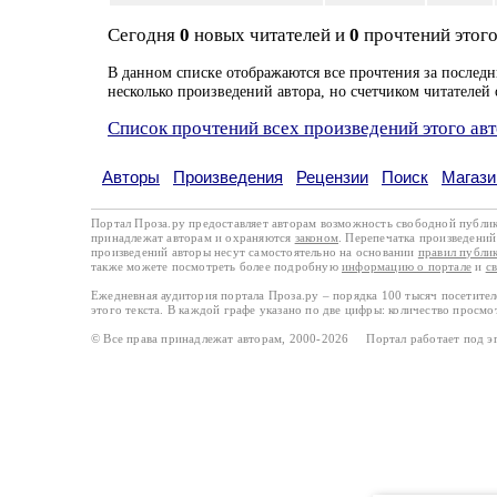
Сегодня
0
новых читателей и
0
прочтений этого
В данном списке отображаются все прочтения за последн
несколько произведений автора, но счетчиком читателей 
Список прочтений всех произведений этого ав
Авторы
Произведения
Рецензии
Поиск
Магази
Портал Проза.ру предоставляет авторам возможность свободной публи
принадлежат авторам и охраняются
законом
. Перепечатка произведений 
произведений авторы несут самостоятельно на основании
правил публи
также можете посмотреть более подробную
информацию о портале
и
с
Ежедневная аудитория портала Проза.ру – порядка 100 тысяч посетите
этого текста. В каждой графе указано по две цифры: количество просмо
© Все права принадлежат авторам, 2000-2026 Портал работает под 