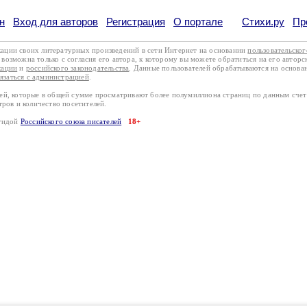
н
Вход для авторов
Регистрация
О портале
Стихи.ру
Пр
кации своих литературных произведений в сети Интернет на основании
пользовательско
возможна только с согласия его автора, к которому вы можете обратиться на его авторс
кации
и
российского законодательства
. Данные пользователей обрабатываются на основ
вязаться с администрацией
.
лей, которые в общей сумме просматривают более полумиллиона страниц по данным сче
тров и количество посетителей.
эгидой
Российского союза писателей
18+