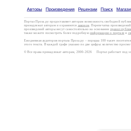
Авторы
Произведения
Рецензии
Поиск
Магази
Портал Проза.ру предоставляет авторам возможность свободной публи
принадлежат авторам и охраняются
законом
. Перепечатка произведений 
произведений авторы несут самостоятельно на основании
правил публи
также можете посмотреть более подробную
информацию о портале
и
с
Ежедневная аудитория портала Проза.ру – порядка 100 тысяч посетите
этого текста. В каждой графе указано по две цифры: количество просмо
© Все права принадлежат авторам, 2000-2026 Портал работает под 