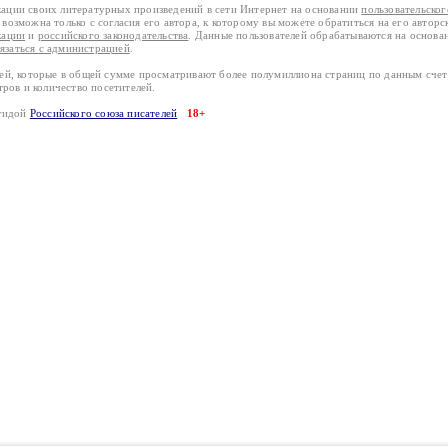
кации своих литературных произведений в сети Интернет на основании
пользовательско
возможна только с согласия его автора, к которому вы можете обратиться на его авторс
кации
и
российского законодательства
. Данные пользователей обрабатываются на основ
вязаться с администрацией
.
лей, которые в общей сумме просматривают более полумиллиона страниц по данным сче
тров и количество посетителей.
эгидой
Российского союза писателей
18+