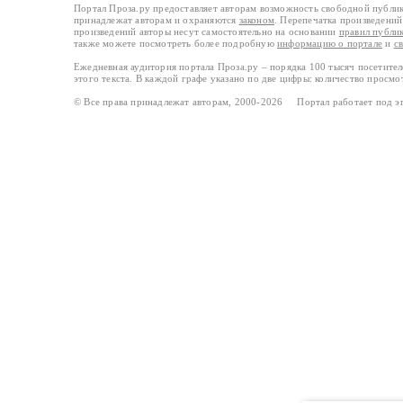
Портал Проза.ру предоставляет авторам возможность свободной публи
принадлежат авторам и охраняются
законом
. Перепечатка произведений 
произведений авторы несут самостоятельно на основании
правил публи
также можете посмотреть более подробную
информацию о портале
и
с
Ежедневная аудитория портала Проза.ру – порядка 100 тысяч посетите
этого текста. В каждой графе указано по две цифры: количество просмо
© Все права принадлежат авторам, 2000-2026 Портал работает под 