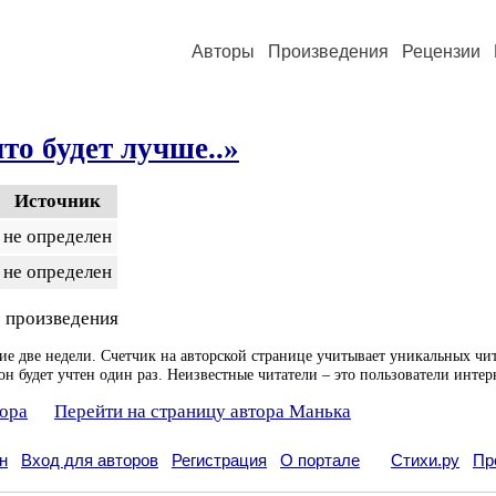
Авторы
Произведения
Рецензии
что будет лучше..»
Источник
не определен
не определен
 произведения
ие две недели. Счетчик на авторской странице учитывает уникальных чит
он будет учтен один раз. Неизвестные читатели – это пользователи интер
тора
Перейти на страницу автора Манька
н
Вход для авторов
Регистрация
О портале
Стихи.ру
Пр