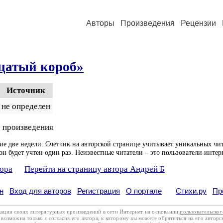
Авторы
Произведения
Рецензии
цатый короб»
Источник
не определен
 произведения
ие две недели. Счетчик на авторской странице учитывает уникальных чит
он будет учтен один раз. Неизвестные читатели – это пользователи интер
тора
Перейти на страницу автора Андрей Б
н
Вход для авторов
Регистрация
О портале
Стихи.ру
Пр
кации своих литературных произведений в сети Интернет на основании
пользовательско
возможна только с согласия его автора, к которому вы можете обратиться на его авторс