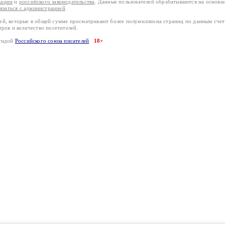
кации
и
российского законодательства
. Данные пользователей обрабатываются на основ
вязаться с администрацией
.
лей, которые в общей сумме просматривают более полумиллиона страниц по данным сче
тров и количество посетителей.
эгидой
Российского союза писателей
18+