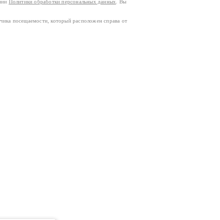
ании
Политики обработки персональных данных
. Вы
тчика посещаемости, который расположен справа от