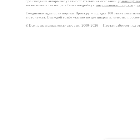
произведений авторы несут самостоятельно на основании
правил публи
также можете посмотреть более подробную
информацию о портале
и
с
Ежедневная аудитория портала Проза.ру – порядка 100 тысяч посетите
этого текста. В каждой графе указано по две цифры: количество просмо
© Все права принадлежат авторам, 2000-2026 Портал работает под 