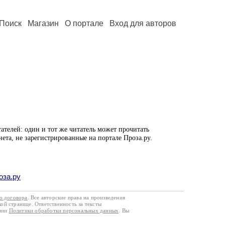
Поиск
Магазин
О портале
Вход для авторов
ателей: один и тот же читатель может прочитать
нета, не зарегистрированные на портале Проза.ру.
оза.ру
го договора
. Все авторские права на произведения
кой странице. Ответственность за тексты
ании
Политики обработки персональных данных
. Вы