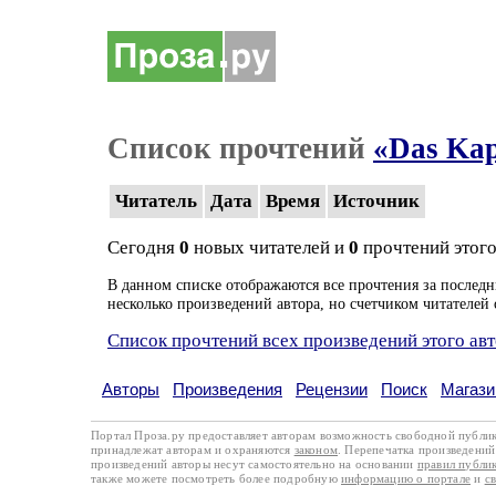
Список прочтений
«Das Kap
Читатель
Дата
Время
Источник
Сегодня
0
новых читателей и
0
прочтений этого
В данном списке отображаются все прочтения за последн
несколько произведений автора, но счетчиком читателей 
Список прочтений всех произведений этого ав
Авторы
Произведения
Рецензии
Поиск
Магази
Портал Проза.ру предоставляет авторам возможность свободной публи
принадлежат авторам и охраняются
законом
. Перепечатка произведений 
произведений авторы несут самостоятельно на основании
правил публи
также можете посмотреть более подробную
информацию о портале
и
с