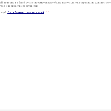
лей, которые в общей сумме просматривают более полумиллиона страниц по данным сче
тров и количество посетителей.
эгидой
Российского союза писателей
18+