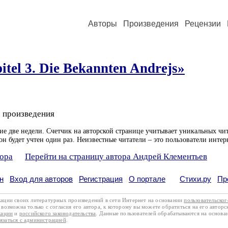
Авторы
Произведения
Рецензии
itel 3. Die Bekannten Andrejs»
 произведения
ие две недели. Счетчик на авторской странице учитывает уникальных чит
он будет учтен один раз. Неизвестные читатели – это пользователи интер
тора
Перейти на страницу автора Андрей Клементьев
н
Вход для авторов
Регистрация
О портале
Стихи.ру
Пр
кации своих литературных произведений в сети Интернет на основании
пользовательско
возможна только с согласия его автора, к которому вы можете обратиться на его авторс
кации
и
российского законодательства
. Данные пользователей обрабатываются на основ
вязаться с администрацией
.